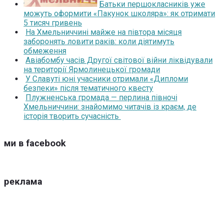
Батьки першокласників уже
можуть оформити «Пакунок школяра»: як отримати
5 тисяч гривень
На Хмельниччині майже на півтора місяця
заборонять ловити раків: коли діятимуть
обмеження
Авіабомбу часів Другої світової війни ліквідували
на території Ярмолинецької громади
У Славуті юні учасники отримали «Дипломи
безпеки» після тематичного квесту
Плужненська громада — перлина півночі
Хмельниччини: знайомимо читачів із краєм, де
історія творить сучасність
ми в facebook
реклама