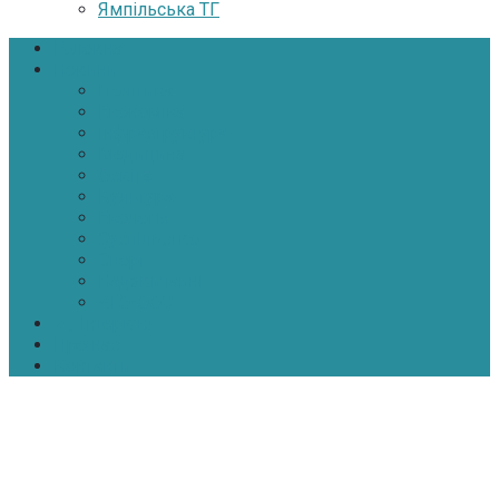
Ямпільська ТГ
Головна
Новини
Політика
Економіка
Інфраструктура
Медицина
Освіта
Культура
Екологія
Суспільство
Спорт
Надзвичайні
АТО-ООС
Інтерв’ю
Про нас
Контакти