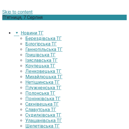
Skip to content
П’ятниця, 7 Серпня
Новини ТГ
Берездівська ТГ
Білогірська ТГ
Ганнопільська ТГ
Грицівська ТГ
Ізяславська ТГ
Крупецька ТГ
Ленковецька ТГ
Михайлюцька ТГ
Нетішинська ТГ
Плужненська ТГ
Полонська ТГ
Понінківська ТГ
Сахнівецька ТГ
Славутська ТГ
Судилківська ТГ
Улашанівська ТГ
Шепетівська ТГ