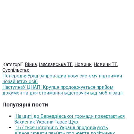
Категорії:
Війна
,
Ізяславська ТГ
,
Новини
,
Новини ТГ
,
Суспільство
Попередня
Уряд запровадив нову систему підтримки
незайнятих осіб
Наступна
У ЦНАПі Крупця продовжується прийом
документів для отримання відстрочки від мобілізації
Популярні пости
На щиті до Берездівської громади повертається
Захисник України Тарас Щур
167 тисяч історій: в Україні продовжують
відновлювати пам’ять про жертв політичних