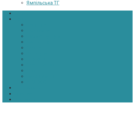
Ямпільська ТГ
Головна
Новини
Політика
Економіка
Інфраструктура
Медицина
Освіта
Культура
Екологія
Суспільство
Спорт
Надзвичайні
АТО-ООС
Інтерв’ю
Про нас
Контакти