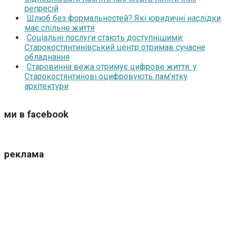
репресій
Шлюб без формальностей? Які юридичні наслідки
має спільне життя
Соціальні послуги стають доступнішими:
Старокостянтинівський центр отримав сучасне
обладнання
Старовинна вежа отримує цифрове життя: у
Старокостянтинові оцифровують пам’ятку
архітектури
ми в facebook
реклама