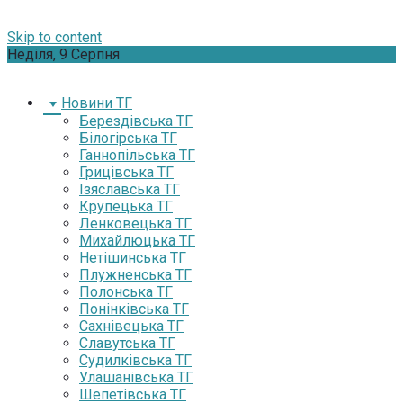
Skip to content
Неділя, 9 Серпня
Новини ТГ
Берездівська ТГ
Білогірська ТГ
Ганнопільська ТГ
Грицівська ТГ
Ізяславська ТГ
Крупецька ТГ
Ленковецька ТГ
Михайлюцька ТГ
Нетішинська ТГ
Плужненська ТГ
Полонська ТГ
Понінківська ТГ
Сахнівецька ТГ
Славутська ТГ
Судилківська ТГ
Улашанівська ТГ
Шепетівська ТГ