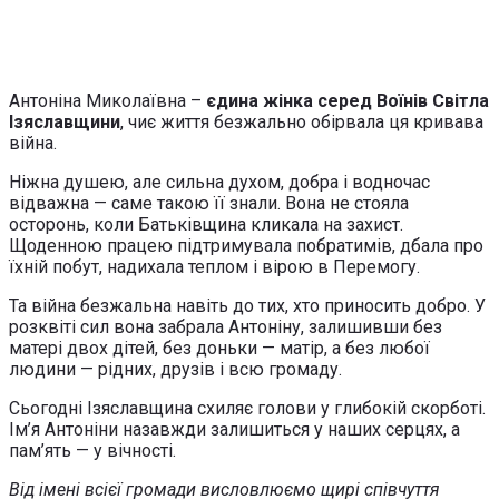
Антоніна Миколаївна –
єдина жінка серед Воїнів Світла
Ізяславщини
, чиє життя безжально обірвала ця кривава
війна.
Ніжна душею, але сильна духом, добра і водночас
відважна — саме такою її знали. Вона не стояла
осторонь, коли Батьківщина кликала на захист.
Щоденною працею підтримувала побратимів, дбала про
їхній побут, надихала теплом і вірою в Перемогу.
Та війна безжальна навіть до тих, хто приносить добро. У
розквіті сил вона забрала Антоніну, залишивши без
матері двох дітей, без доньки — матір, а без любої
людини — рідних, друзів і всю громаду.
Сьогодні Ізяславщина схиляє голови у глибокій скорботі.
Ім’я Антоніни назавжди залишиться у наших серцях, а
пам’ять — у вічності.
Від імені всієї громади висловлюємо щирі співчуття