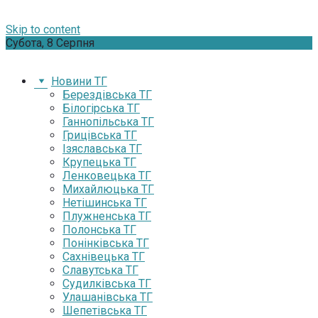
Skip to content
Субота, 8 Серпня
Новини ТГ
Берездівська ТГ
Білогірська ТГ
Ганнопільська ТГ
Грицівська ТГ
Ізяславська ТГ
Крупецька ТГ
Ленковецька ТГ
Михайлюцька ТГ
Нетішинська ТГ
Плужненська ТГ
Полонська ТГ
Понінківська ТГ
Сахнівецька ТГ
Славутська ТГ
Судилківська ТГ
Улашанівська ТГ
Шепетівська ТГ