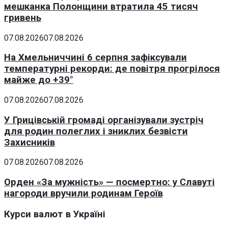
мешканка Полонщини втратила 45 тисяч
гривень
07.08.2026
07.08.2026
На Хмельниччині 6 серпня зафіксували
температурні рекорди: де повітря прогрілося
майже до +39°
07.08.2026
07.08.2026
У Грицівській громаді організували зустріч
для родин полеглих і зниклих безвісти
Захисників
07.08.2026
07.08.2026
Орден «За мужність» — посмертно: у Славуті
нагороди вручили родинам Героїв
Курси валют в Україні