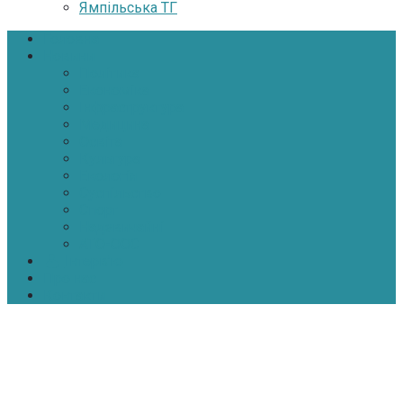
Ямпільська ТГ
Головна
Новини
Політика
Економіка
Інфраструктура
Медицина
Освіта
Культура
Екологія
Суспільство
Спорт
Надзвичайні
АТО-ООС
Інтерв’ю
Про нас
Контакти