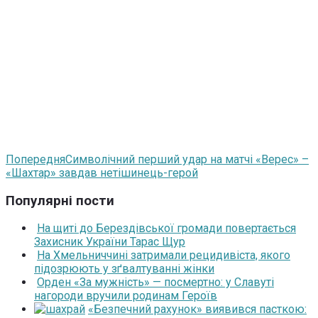
Попередня
Символічний перший удар на матчі «Верес» –
«Шахтар» завдав нетішинець-герой
Популярні пости
На щиті до Берездівської громади повертається
Захисник України Тарас Щур
На Хмельниччині затримали рецидивіста, якого
підозрюють у зґвалтуванні жінки
Орден «За мужність» — посмертно: у Славуті
нагороди вручили родинам Героїв
«Безпечний рахунок» виявився пасткою: