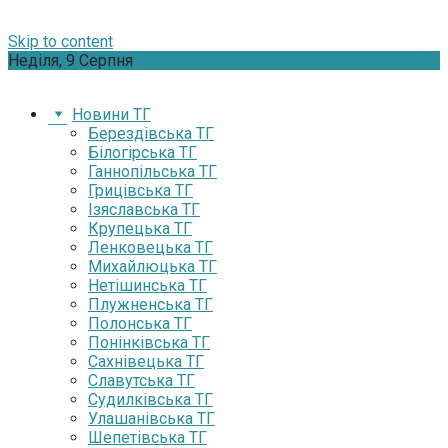
Skip to content
Неділя, 9 Серпня
Новини ТГ
Берездівська ТГ
Білогірська ТГ
Ганнопільська ТГ
Грицівська ТГ
Ізяславська ТГ
Крупецька ТГ
Ленковецька ТГ
Михайлюцька ТГ
Нетішинська ТГ
Плужненська ТГ
Полонська ТГ
Понінківська ТГ
Сахнівецька ТГ
Славутська ТГ
Судилківська ТГ
Улашанівська ТГ
Шепетівська ТГ