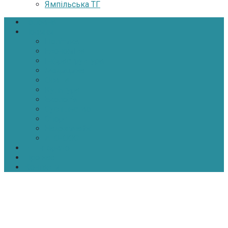
Ямпільська ТГ
Головна
Новини
Політика
Економіка
Інфраструктура
Медицина
Освіта
Культура
Екологія
Суспільство
Спорт
Надзвичайні
АТО-ООС
Інтерв’ю
Про нас
Контакти