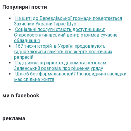
Популярні пости
На щиті до Берездівської громади повертається
Захисник України Тарас Щур
Соціальні послуги стають доступнішими:
Старокостянтинівський центр отримав сучасне
обладнання
167 тисяч історій: в Україні продовжують
відновлювати пам’ять про жертв політичних
репресій
Підтримка аграріїв та допомога регіонам:
Зеленський розповів про рішення уряду
Шлюб без формальностей? Які юридичні наслідки
має спільне життя
ми в facebook
реклама