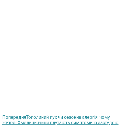
Попередня
Тополиний пух чи сезонна алергія: чому
жителі Хмельниччини плутають симптоми із застудою