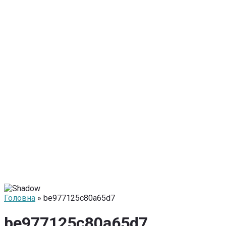
Головна
» be977125c80a65d7
be977125c80a65d7