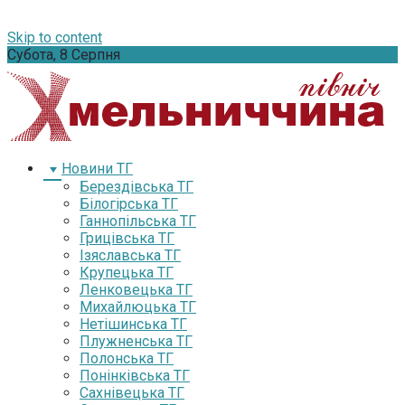
Skip to content
Субота, 8 Серпня
Новини ТГ
Берездівська ТГ
Білогірська ТГ
Ганнопільська ТГ
Грицівська ТГ
Ізяславська ТГ
Крупецька ТГ
Ленковецька ТГ
Михайлюцька ТГ
Нетішинська ТГ
Плужненська ТГ
Полонська ТГ
Понінківська ТГ
Сахнівецька ТГ