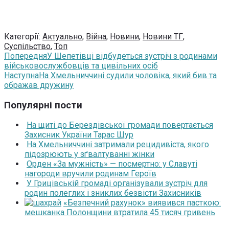
Категорії:
Актуально
,
Війна
,
Новини
,
Новини ТГ
,
Суспільство
,
Топ
Попередня
У Шепетівці відбудеться зустріч з родинами
військовослужбовців та цивільних осіб
Наступна
На Хмельниччині судили чоловіка, який бив та
ображав дружину
Популярні пости
На щиті до Берездівської громади повертається
Захисник України Тарас Щур
На Хмельниччині затримали рецидивіста, якого
підозрюють у зґвалтуванні жінки
Орден «За мужність» — посмертно: у Славуті
нагороди вручили родинам Героїв
У Грицівській громаді організували зустріч для
родин полеглих і зниклих безвісти Захисників
«Безпечний рахунок» виявився пасткою:
мешканка Полонщини втратила 45 тисяч гривень