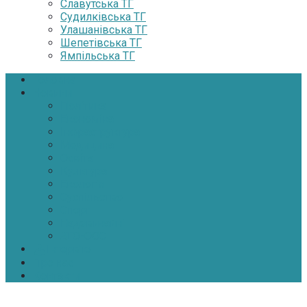
Славутська ТГ
Судилківська ТГ
Улашанівська ТГ
Шепетівська ТГ
Ямпільська ТГ
Головна
Новини
Політика
Економіка
Інфраструктура
Медицина
Освіта
Культура
Екологія
Суспільство
Спорт
Надзвичайні
АТО-ООС
Інтерв’ю
Про нас
Контакти