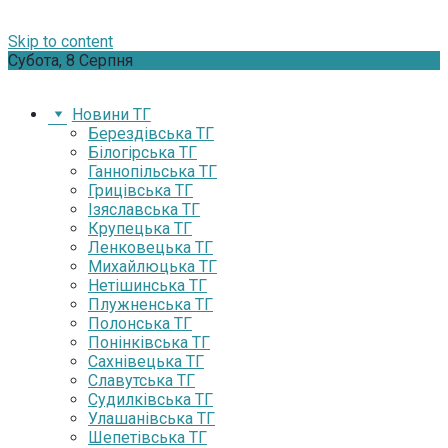
Skip to content
Субота, 8 Серпня
Новини ТГ
Берездівська ТГ
Білогірська ТГ
Ганнопільська ТГ
Грицівська ТГ
Ізяславська ТГ
Крупецька ТГ
Ленковецька ТГ
Михайлюцька ТГ
Нетішинська ТГ
Плужненська ТГ
Полонська ТГ
Понінківська ТГ
Сахнівецька ТГ
Славутська ТГ
Судилківська ТГ
Улашанівська ТГ
Шепетівська ТГ