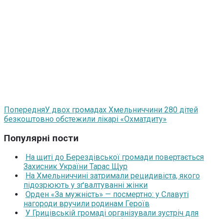
Попередня
У двох громадах Хмельниччини 280 дітей
безкоштовно обстежили лікарі «Охматдиту»
Популярні пости
На щиті до Берездівської громади повертається
Захисник України Тарас Щур
На Хмельниччині затримали рецидивіста, якого
підозрюють у зґвалтуванні жінки
Орден «За мужність» — посмертно: у Славуті
нагороди вручили родинам Героїв
У Грицівській громаді організували зустріч для