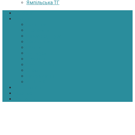
Ямпільська ТГ
Головна
Новини
Політика
Економіка
Інфраструктура
Медицина
Освіта
Культура
Екологія
Суспільство
Спорт
Надзвичайні
АТО-ООС
Інтерв’ю
Про нас
Контакти