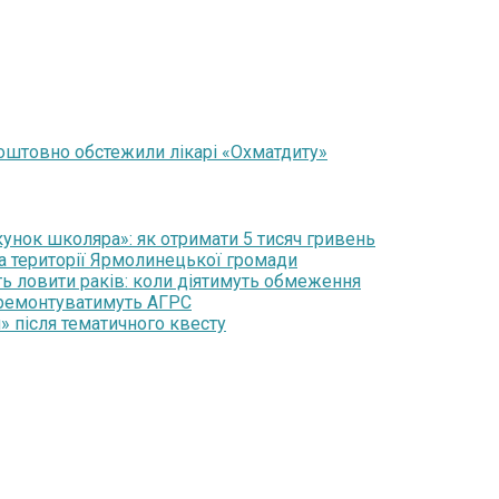
оштовно обстежили лікарі «Охматдиту»
нок школяра»: як отримати 5 тисяч гривень
на території Ярмолинецької громади
ть ловити раків: коли діятимуть обмеження
 ремонтуватимуть АГРС
» після тематичного квесту