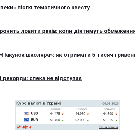
пеки» після тематичного квесту
оронять ловити раків: коли діятимуть обмеженн
Пакунок школяра»: як отримати 5 тисяч гривен
 рекорди: спека не відступає