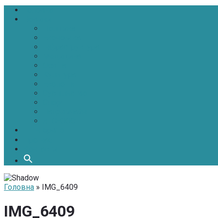
Головна
Новини
Політика
Економіка
Інфраструктура
Медицина
Освіта
Культура
Екологія
Суспільство
Спорт
Надзвичайні
АТО-ООС
Інтерв’ю
Про нас
Контакти
Головна
» IMG_6409
IMG_6409