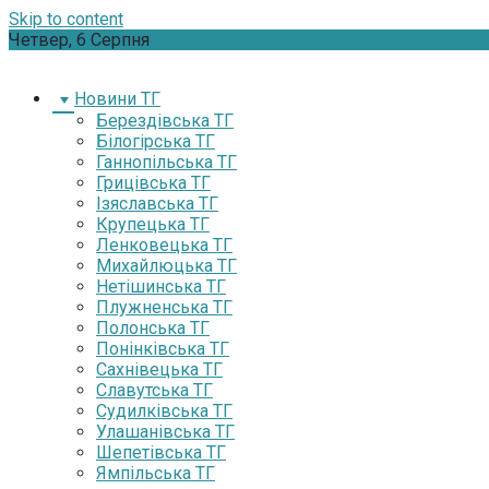
Skip to content
Четвер, 6 Серпня
Новини ТГ
Берездівська ТГ
Білогірська ТГ
Ганнопільська ТГ
Грицівська ТГ
Ізяславська ТГ
Крупецька ТГ
Ленковецька ТГ
Михайлюцька ТГ
Нетішинська ТГ
Плужненська ТГ
Полонська ТГ
Понінківська ТГ
Сахнівецька ТГ
Славутська ТГ
Судилківська ТГ
Улашанівська ТГ
Шепетівська ТГ
Ямпільська ТГ