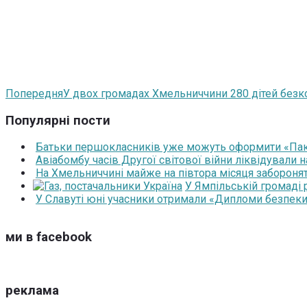
Попередня
У двох громадах Хмельниччини 280 дітей безк
Популярні пости
Батьки першокласників уже можуть оформити «Паку
Авіабомбу часів Другої світової війни ліквідували 
На Хмельниччині майже на півтора місяця забороня
У Ямпільській громаді
У Славуті юні учасники отримали «Дипломи безпеки
ми в facebook
реклама