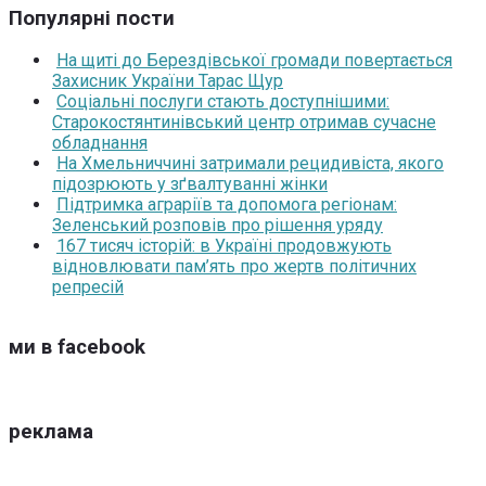
Популярні пости
На щиті до Берездівської громади повертається
Захисник України Тарас Щур
Соціальні послуги стають доступнішими:
Старокостянтинівський центр отримав сучасне
обладнання
На Хмельниччині затримали рецидивіста, якого
підозрюють у зґвалтуванні жінки
Підтримка аграріїв та допомога регіонам:
Зеленський розповів про рішення уряду
167 тисяч історій: в Україні продовжують
відновлювати пам’ять про жертв політичних
репресій
ми в facebook
реклама