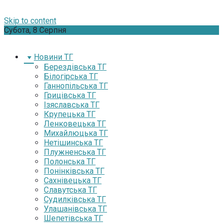
Skip to content
Субота, 8 Серпня
Новини ТГ
Берездівська ТГ
Білогірська ТГ
Ганнопільська ТГ
Грицівська ТГ
Ізяславська ТГ
Крупецька ТГ
Ленковецька ТГ
Михайлюцька ТГ
Нетішинська ТГ
Плужненська ТГ
Полонська ТГ
Понінківська ТГ
Сахнівецька ТГ
Славутська ТГ
Судилківська ТГ
Улашанівська ТГ
Шепетівська ТГ