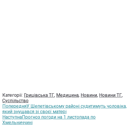
Категорії:
Грицівська ТГ
,
Медицина
,
Новини
,
Новини ТГ
,
Суспільство
Попередня
У Шепетівському районі судитимуть чоловіка,
який знущався зі своєї матері
Наступна
Прогноз погоди на 1 листопада по
Хмельниччині