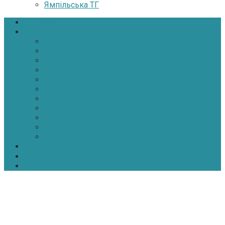
Ямпільська ТГ
Головна
Новини
Політика
Економіка
Інфраструктура
Медицина
Освіта
Культура
Екологія
Суспільство
Спорт
Надзвичайні
АТО-ООС
Інтерв’ю
Про нас
Контакти