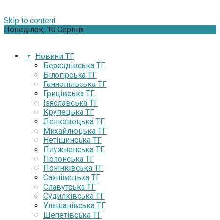
Skip to content
Понеділок, 10 Серпня
Новини ТГ
Берездівська ТГ
Білогірська ТГ
Ганнопільська ТГ
Грицівська ТГ
Ізяславська ТГ
Крупецька ТГ
Ленковецька ТГ
Михайлюцька ТГ
Нетішинська ТГ
Плужненська ТГ
Полонська ТГ
Понінківська ТГ
Сахнівецька ТГ
Славутська ТГ
Судилківська ТГ
Улашанівська ТГ
Шепетівська ТГ