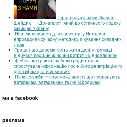
Герої поруч з нами: Василь
Шейдик — «Донатело», який до останнього подиху
захищав Україну
Нові можливості для пацієнтів: у Нетішині
впровадили сучасну методику лікування складних
гриж
Три дні, що допомагають жити далі: у громаді
відбувся перший жіночий ретрит «Відновлення»
Фейки, що грають на болю родин: влада
спростувала інформацію про нібито репатріацію та
ідентифікацію військових
Після служби — нові можливості: що пропонують
ветеранам, ветеранкам та їхнім родинам
ми в facebook
реклама