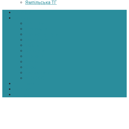
Ямпільська ТГ
Головна
Новини
Політика
Економіка
Інфраструктура
Медицина
Освіта
Культура
Екологія
Суспільство
Спорт
Надзвичайні
АТО-ООС
Інтерв’ю
Про нас
Контакти