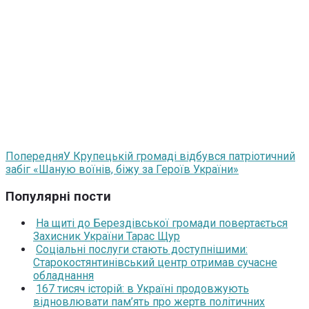
Попередня
У Крупецькій громаді відбувся патріотичний
забіг «Шаную воїнів, біжу за Героїв України»
Популярні пости
На щиті до Берездівської громади повертається
Захисник України Тарас Щур
Соціальні послуги стають доступнішими:
Старокостянтинівський центр отримав сучасне
обладнання
167 тисяч історій: в Україні продовжують
відновлювати пам’ять про жертв політичних