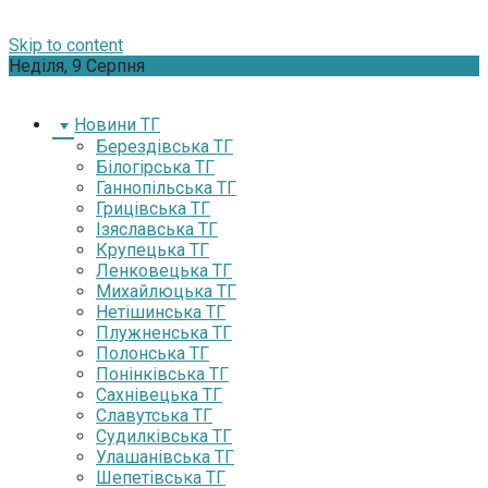
Skip to content
Неділя, 9 Серпня
Новини ТГ
Берездівська ТГ
Білогірська ТГ
Ганнопільська ТГ
Грицівська ТГ
Ізяславська ТГ
Крупецька ТГ
Ленковецька ТГ
Михайлюцька ТГ
Нетішинська ТГ
Плужненська ТГ
Полонська ТГ
Понінківська ТГ
Сахнівецька ТГ
Славутська ТГ
Судилківська ТГ
Улашанівська ТГ
Шепетівська ТГ