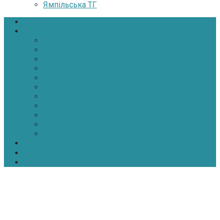
Ямпільська ТГ
Головна
Новини
Політика
Економіка
Інфраструктура
Медицина
Освіта
Культура
Екологія
Суспільство
Спорт
Надзвичайні
АТО-ООС
Інтерв’ю
Про нас
Контакти