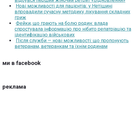
відбувся перший жіночий ретрит «Відновлення»
Нові можливості для пацієнтів: у Нетішині
впровадили сучасну методику лікування складних
гриж
Фейки, що грають на болю родин: влада
спростувала інформацію про нібито репатріацію та
ідентифікацію військових
Після служби — нові можливості: що пропонують
ветеранам, ветеранкам та їхнім родинам
ми в facebook
реклама