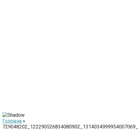
Головна
»
729048202_122290526834080902_1314034999954007069