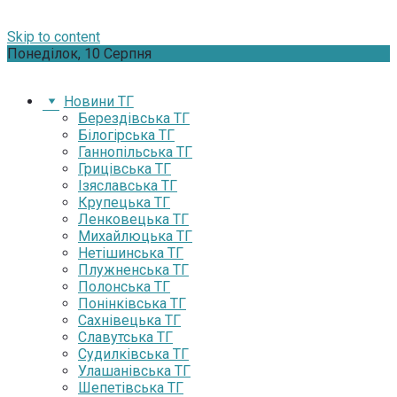
Skip to content
Понеділок, 10 Серпня
Новини ТГ
Берездівська ТГ
Білогірська ТГ
Ганнопільська ТГ
Грицівська ТГ
Ізяславська ТГ
Крупецька ТГ
Ленковецька ТГ
Михайлюцька ТГ
Нетішинська ТГ
Плужненська ТГ
Полонська ТГ
Понінківська ТГ
Сахнівецька ТГ
Славутська ТГ
Судилківська ТГ
Улашанівська ТГ
Шепетівська ТГ