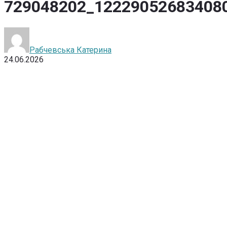
729048202_12229052683408
Рабчевська Катерина
24.06.2026