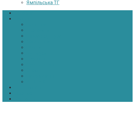
Ямпільська ТГ
Головна
Новини
Політика
Економіка
Інфраструктура
Медицина
Освіта
Культура
Екологія
Суспільство
Спорт
Надзвичайні
АТО-ООС
Інтерв’ю
Про нас
Контакти