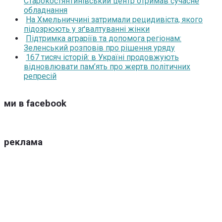
Старокостянтинівський центр отримав сучасне
обладнання
На Хмельниччині затримали рецидивіста, якого
підозрюють у зґвалтуванні жінки
Підтримка аграріїв та допомога регіонам:
Зеленський розповів про рішення уряду
167 тисяч історій: в Україні продовжують
відновлювати пам’ять про жертв політичних
репресій
ми в facebook
реклама