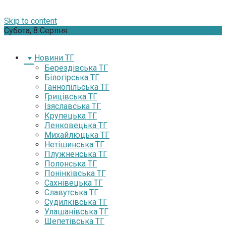
Skip to content
Субота, 8 Серпня
Новини ТГ
Берездівська ТГ
Білогірська ТГ
Ганнопільська ТГ
Грицівська ТГ
Ізяславська ТГ
Крупецька ТГ
Ленковецька ТГ
Михайлюцька ТГ
Нетішинська ТГ
Плужненська ТГ
Полонська ТГ
Понінківська ТГ
Сахнівецька ТГ
Славутська ТГ
Судилківська ТГ
Улашанівська ТГ
Шепетівська ТГ