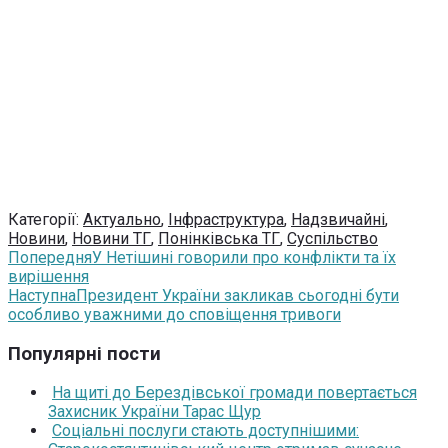
Категорії:
Актуально
,
Інфраструктура
,
Надзвичайні
,
Новини
,
Новини ТГ
,
Понінківська ТГ
,
Суспільство
Попередня
У Нетішині говорили про конфлікти та їх
вирішення
Наступна
Президент України закликав сьогодні бути
особливо уважними до сповіщення тривоги
Популярні пости
На щиті до Берездівської громади повертається
Захисник України Тарас Щур
Соціальні послуги стають доступнішими: