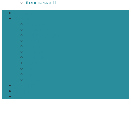
Ямпільська ТГ
Головна
Новини
Політика
Економіка
Інфраструктура
Медицина
Освіта
Культура
Екологія
Суспільство
Спорт
Надзвичайні
АТО-ООС
Інтерв’ю
Про нас
Контакти