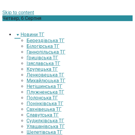
Skip to content
Четвер, 6 Серпня
Новини ТГ
Берездівська ТГ
Білогірська ТГ
Ганнопільська ТГ
Грицівська ТГ
Ізяславська ТГ
Крупецька ТГ
Ленковецька ТГ
Михайлюцька ТГ
Нетішинська ТГ
Плужненська ТГ
Полонська ТГ
Понінківська ТГ
Сахнівецька ТГ
Славутська ТГ
Судилківська ТГ
Улашанівська ТГ
Шепетівська ТГ