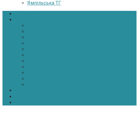
Ямпільська ТГ
Головна
Новини
Політика
Економіка
Інфраструктура
Медицина
Освіта
Культура
Екологія
Суспільство
Спорт
Надзвичайні
АТО-ООС
Інтерв’ю
Про нас
Контакти