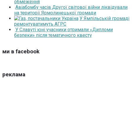
обмеження
Авіабомбу часів Другої світової війни ліквідували
на території Ярмолинецької громади
У Ямпільській громаді
ремонтуватимуть АГРС
У Славуті юні учасники отримали «Дипломи
безпеки» після тематичного квесту
ми в facebook
реклама