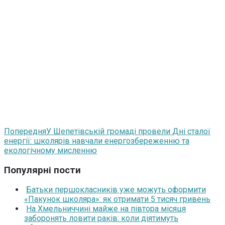
Попередня
У Шепетівській громаді провели Дні сталої
енергії: школярів навчали енергозбереженню та
екологічному мисленню
Популярні пости
Батьки першокласників уже можуть оформити
«Пакунок школяра»: як отримати 5 тисяч гривень
На Хмельниччині майже на півтора місяця
заборонять ловити раків: коли діятимуть