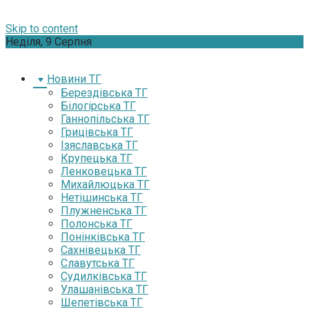
Skip to content
Неділя, 9 Серпня
Новини ТГ
Берездівська ТГ
Білогірська ТГ
Ганнопільська ТГ
Грицівська ТГ
Ізяславська ТГ
Крупецька ТГ
Ленковецька ТГ
Михайлюцька ТГ
Нетішинська ТГ
Плужненська ТГ
Полонська ТГ
Понінківська ТГ
Сахнівецька ТГ
Славутська ТГ
Судилківська ТГ
Улашанівська ТГ
Шепетівська ТГ