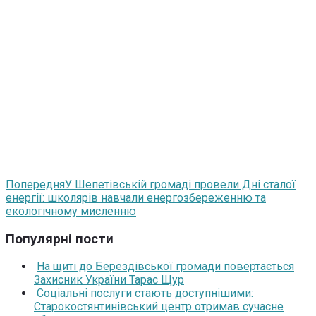
Попередня
У Шепетівській громаді провели Дні сталої
енергії: школярів навчали енергозбереженню та
екологічному мисленню
Популярні пости
На щиті до Берездівської громади повертається
Захисник України Тарас Щур
Соціальні послуги стають доступнішими:
Старокостянтинівський центр отримав сучасне