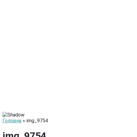
Головна
» img_9754
img_9754