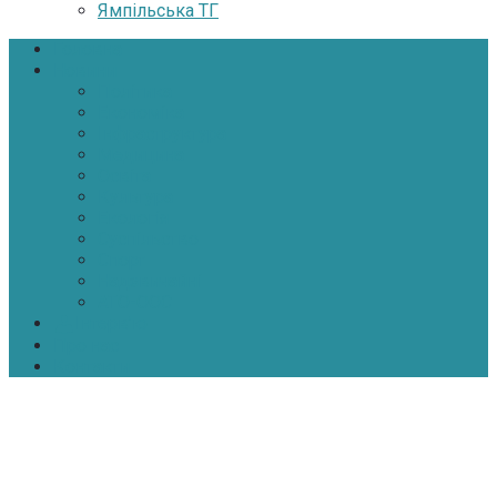
Ямпільська ТГ
Головна
Новини
Політика
Економіка
Інфраструктура
Медицина
Освіта
Культура
Екологія
Суспільство
Спорт
Надзвичайні
АТО-ООС
Інтерв’ю
Про нас
Контакти