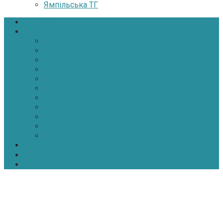
Ямпільська ТГ
Головна
Новини
Політика
Економіка
Інфраструктура
Медицина
Освіта
Культура
Екологія
Суспільство
Спорт
Надзвичайні
АТО-ООС
Інтерв’ю
Про нас
Контакти