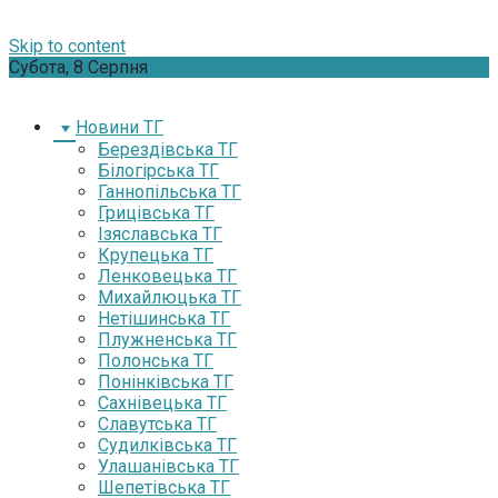
Skip to content
Субота, 8 Серпня
Новини ТГ
Берездівська ТГ
Білогірська ТГ
Ганнопільська ТГ
Грицівська ТГ
Ізяславська ТГ
Крупецька ТГ
Ленковецька ТГ
Михайлюцька ТГ
Нетішинська ТГ
Плужненська ТГ
Полонська ТГ
Понінківська ТГ
Сахнівецька ТГ
Славутська ТГ
Судилківська ТГ
Улашанівська ТГ
Шепетівська ТГ