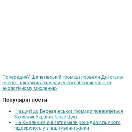
Попередня
У Шепетівській громаді провели Дні сталої
енергії: школярів навчали енергозбереженню та
екологічному мисленню
Популярні пости
На щиті до Берездівської громади повертається
Захисник України Тарас Щур
На Хмельниччині затримали рецидивіста, якого
підозрюють у зґвалтуванні жінки