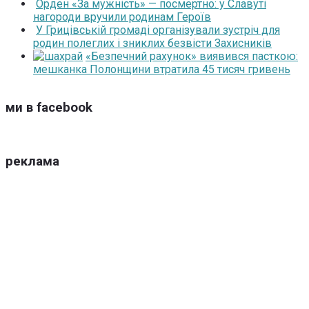
Орден «За мужність» — посмертно: у Славуті
нагороди вручили родинам Героїв
У Грицівській громаді організували зустріч для
родин полеглих і зниклих безвісти Захисників
«Безпечний рахунок» виявився пасткою:
мешканка Полонщини втратила 45 тисяч гривень
ми в facebook
реклама