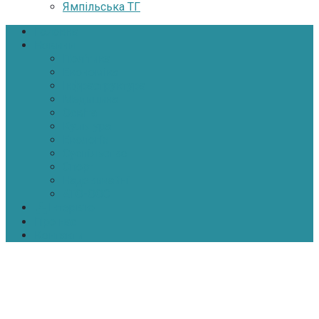
Ямпільська ТГ
Головна
Новини
Політика
Економіка
Інфраструктура
Медицина
Освіта
Культура
Екологія
Суспільство
Спорт
Надзвичайні
АТО-ООС
Інтерв’ю
Про нас
Контакти