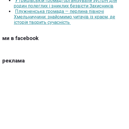
У Грицівській громаді організували зустріч для
родин полеглих і зниклих безвісти Захисників
Плужненська громада — перлина півночі
Хмельниччини: знайомимо читачів із краєм, де
історія творить сучасність
ми в facebook
реклама