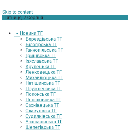
Skip to content
П’ятниця, 7 Серпня
Новини ТГ
Берездівська ТГ
Білогірська ТГ
Ганнопільська ТГ
Грицівська ТГ
Ізяславська ТГ
Крупецька ТГ
Ленковецька ТГ
Михайлюцька ТГ
Нетішинська ТГ
Плужненська ТГ
Полонська ТГ
Понінківська ТГ
Сахнівецька ТГ
Славутська ТГ
Судилківська ТГ
Улашанівська ТГ
Шепетівська ТГ