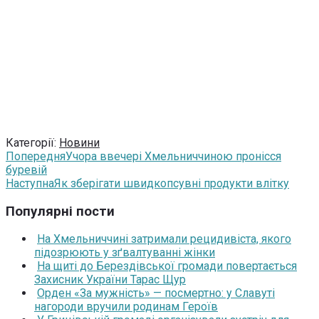
Категорії:
Новини
Попередня
Учора ввечері Хмельниччиною пронісся
буревій
Наступна
Як зберігати швидкопсувні продукти влітку
Популярні пости
На Хмельниччині затримали рецидивіста, якого
підозрюють у зґвалтуванні жінки
На щиті до Берездівської громади повертається
Захисник України Тарас Щур
Орден «За мужність» — посмертно: у Славуті
нагороди вручили родинам Героїв