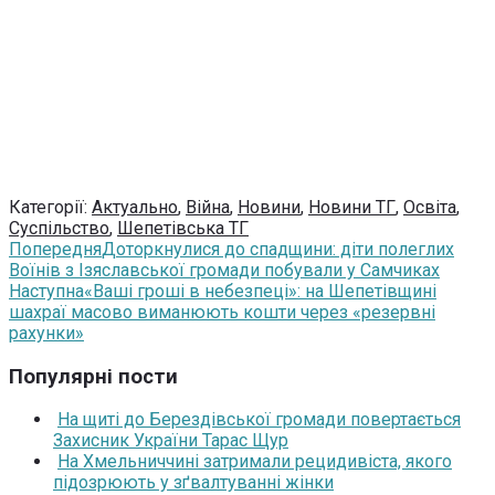
Категорії:
Актуально
,
Війна
,
Новини
,
Новини ТГ
,
Освіта
,
Суспільство
,
Шепетівська ТГ
Попередня
Доторкнулися до спадщини: діти полеглих
Воїнів з Ізяславської громади побували у Самчиках
Наступна
«Ваші гроші в небезпеці»: на Шепетівщині
шахраї масово виманюють кошти через «резервні
рахунки»
Популярні пости
На щиті до Берездівської громади повертається
Захисник України Тарас Щур
На Хмельниччині затримали рецидивіста, якого
підозрюють у зґвалтуванні жінки