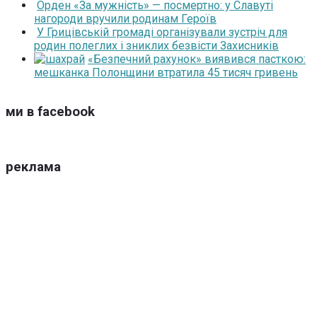
Орден «За мужність» — посмертно: у Славуті
нагороди вручили родинам Героїв
У Грицівській громаді організували зустріч для
родин полеглих і зниклих безвісти Захисників
«Безпечний рахунок» виявився пасткою:
мешканка Полонщини втратила 45 тисяч гривень
ми в facebook
реклама