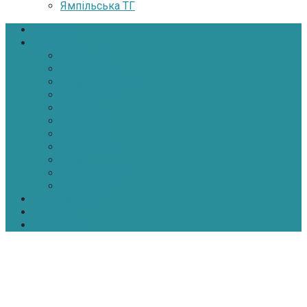
Ямпільська ТГ
Головна
Новини
Політика
Економіка
Інфраструктура
Медицина
Освіта
Культура
Екологія
Суспільство
Спорт
Надзвичайні
АТО-ООС
Інтерв’ю
Про нас
Контакти