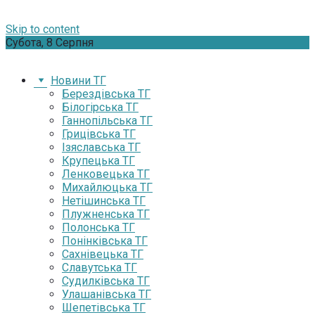
Skip to content
Субота, 8 Серпня
Новини ТГ
Берездівська ТГ
Білогірська ТГ
Ганнопільська ТГ
Грицівська ТГ
Ізяславська ТГ
Крупецька ТГ
Ленковецька ТГ
Михайлюцька ТГ
Нетішинська ТГ
Плужненська ТГ
Полонська ТГ
Понінківська ТГ
Сахнівецька ТГ
Славутська ТГ
Судилківська ТГ
Улашанівська ТГ
Шепетівська ТГ