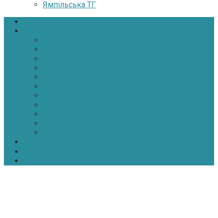
Ямпільська ТГ
Головна
Новини
Політика
Економіка
Інфраструктура
Медицина
Освіта
Культура
Екологія
Суспільство
Спорт
Надзвичайні
АТО-ООС
Інтерв’ю
Про нас
Контакти