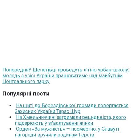
Попередня
У Шепетівці проведуть літню урбан-школу:
молодь з усієї України працюватиме над майбутнім
Центрального парку
Популярні пости
На щиті до Берездівської громади повертається
Захисник України Тарас Щур
На Хмельниччині затримали рецидивіста, якого
підозрюють у зґвалтуванні жінки
Орден «За мужність» — посмертно: у Славуті
нагороди вручили родинам Героїв