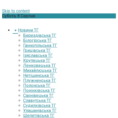
Skip to content
Субота, 8 Серпня
Новини ТГ
Берездівська ТГ
Білогірська ТГ
Ганнопільська ТГ
Грицівська ТГ
Ізяславська ТГ
Крупецька ТГ
Ленковецька ТГ
Михайлюцька ТГ
Нетішинська ТГ
Плужненська ТГ
Полонська ТГ
Понінківська ТГ
Сахнівецька ТГ
Славутська ТГ
Судилківська ТГ
Улашанівська ТГ
Шепетівська ТГ