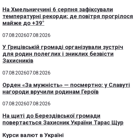
На Хмельниччині 6 серпня зафіксували
температурні рекорди: де повітря прогрілося
майже до +39°
07.08.2026
07.08.2026
У Грицівській громаді організували зустріч
для родин полеглих і зниклих безвісти
Захисників
07.08.2026
07.08.2026
Орден «За мужність» — посмертно: у Славуті
нагороди вручили родинам Героїв
07.08.2026
07.08.2026
На щиті до Берездівської громади
повертається Захисник України Тарас Щур
Курси валют в Україні