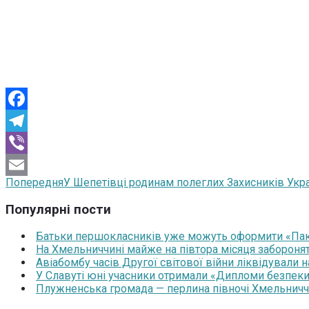
Facebook
Telegram
Viber
Попередня
У Шепетівці родинам полеглих Захисників Укра
Email
Популярні пости
Батьки першокласників уже можуть оформити «Паку
На Хмельниччині майже на півтора місяця забороня
Авіабомбу часів Другої світової війни ліквідували 
У Славуті юні учасники отримали «Дипломи безпеки
Плужненська громада — перлина півночі Хмельниччин