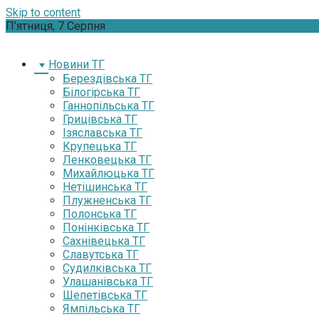
Skip to content
П’ятниця, 7 Серпня
Новини ТГ
Берездівська ТГ
Білогірська ТГ
Ганнопільська ТГ
Грицівська ТГ
Ізяславська ТГ
Крупецька ТГ
Ленковецька ТГ
Михайлюцька ТГ
Нетішинська ТГ
Плужненська ТГ
Полонська ТГ
Понінківська ТГ
Сахнівецька ТГ
Славутська ТГ
Судилківська ТГ
Улашанівська ТГ
Шепетівська ТГ
Ямпільська ТГ