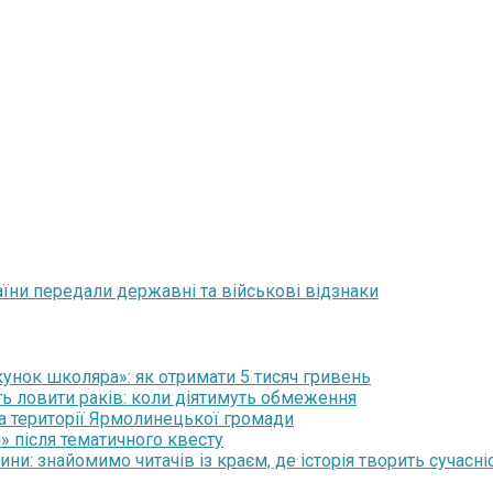
їни передали державні та військові відзнаки
нок школяра»: як отримати 5 тисяч гривень
ть ловити раків: коли діятимуть обмеження
на території Ярмолинецької громади
» після тематичного квесту
и: знайомимо читачів із краєм, де історія творить сучасні