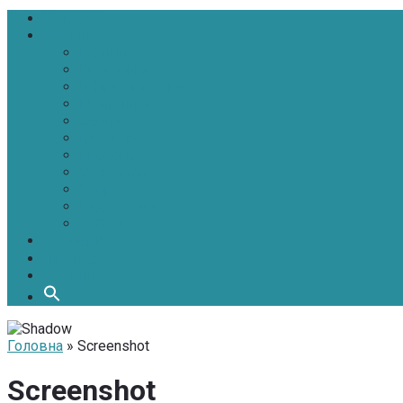
Головна
Новини
Політика
Економіка
Інфраструктура
Медицина
Освіта
Культура
Екологія
Суспільство
Спорт
Надзвичайні
АТО-ООС
Інтерв’ю
Про нас
Контакти
Головна
» Screenshot
Screenshot