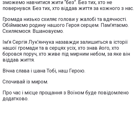
зможемо навчитися жити “без”. Без тих, хто не
повернувся. Без тих, хто віддав життя за кожного з нас.
Громада низько схиляє голови у жалобі та вдячності.
Обіймаємо родину нашого Героя серцем. Пам’ятаємо.
Схиляємося. Вшановуємо.
Ім’я Сергія Лук’янчука назавжди залишиться в історії
нашої громади та в серцях усіх, хто знав його, хто
боровся поруч, хто живе під мирним небом, за яке він
віддав життя.
Вічна слава і шана Тобі, наш Герою.
Спочивай із миром.
Про час і місце прощання з Воїном буде повідомлено
додатково.