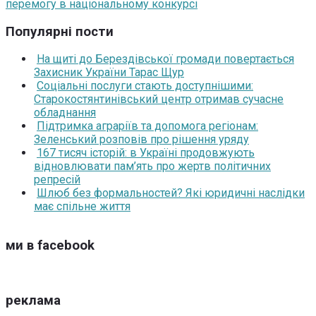
перемогу в національному конкурсі
Популярні пости
На щиті до Берездівської громади повертається
Захисник України Тарас Щур
Соціальні послуги стають доступнішими:
Старокостянтинівський центр отримав сучасне
обладнання
Підтримка аграріїв та допомога регіонам:
Зеленський розповів про рішення уряду
167 тисяч історій: в Україні продовжують
відновлювати пам’ять про жертв політичних
репресій
Шлюб без формальностей? Які юридичні наслідки
має спільне життя
ми в facebook
реклама