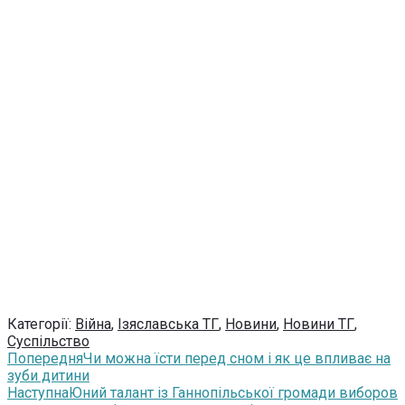
Категорії:
Війна
,
Ізяславська ТГ
,
Новини
,
Новини ТГ
,
Суспільство
Попередня
Чи можна їсти перед сном і як це впливає на
зуби дитини
Наступна
Юний талант із Ганнопільської громади виборов