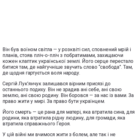
Він був воїном світла — у розквіті сил, сповнений мрій і
планів, стояв пліч-о-пліч з побратимами, захищаючи
кожен клаптик української землі. Його серце перестало
битися там, де найгучніше звучить слово “свобода”. Там,
де щодня гартується воля народу.
Сергій Лук’янчук залишався вірним присязі до
останнього подиху. Він не зрадив ані себе, ані свою
землю, ані свою родину. Він боровся — за нас із вами. За
право жити у мирі. За право бути українцем.
Його смерть — це рана для матері, яка втратила сина, для
родини, яка втратила рідну людину, для громади, яка
втратила справжнього Героя.
У цій війні ми вчимося жити з болем, але так і не