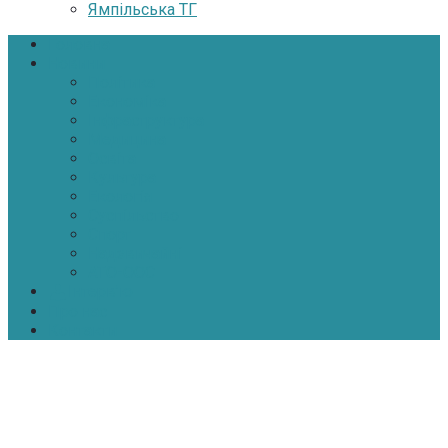
Ямпільська ТГ
Головна
Новини
Політика
Економіка
Інфраструктура
Медицина
Освіта
Культура
Екологія
Суспільство
Спорт
Надзвичайні
АТО-ООС
Інтерв’ю
Про нас
Контакти