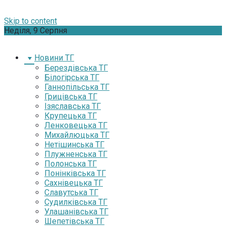
Skip to content
Неділя, 9 Серпня
Новини ТГ
Берездівська ТГ
Білогірська ТГ
Ганнопільська ТГ
Грицівська ТГ
Ізяславська ТГ
Крупецька ТГ
Ленковецька ТГ
Михайлюцька ТГ
Нетішинська ТГ
Плужненська ТГ
Полонська ТГ
Понінківська ТГ
Сахнівецька ТГ
Славутська ТГ
Судилківська ТГ
Улашанівська ТГ
Шепетівська ТГ