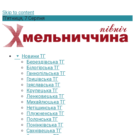
Skip to content
П’ятниця, 7 Серпня
Новини ТГ
Берездівська ТГ
Білогірська ТГ
Ганнопільська ТГ
Грицівська ТГ
Ізяславська ТГ
Крупецька ТГ
Ленковецька ТГ
Михайлюцька ТГ
Нетішинська ТГ
Плужненська ТГ
Полонська ТГ
Понінківська ТГ
Сахнівецька ТГ