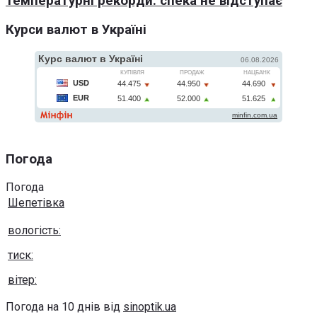
температурні рекорди: спека не відступає
Курси валют в Україні
Погода
Погода
Шепетівка
вологість:
тиск:
вітер:
Погода на 10 днів від
sinoptik.ua