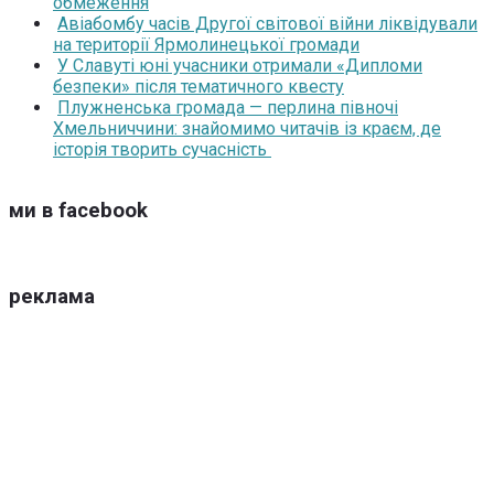
обмеження
Авіабомбу часів Другої світової війни ліквідували
на території Ярмолинецької громади
У Славуті юні учасники отримали «Дипломи
безпеки» після тематичного квесту
Плужненська громада — перлина півночі
Хмельниччини: знайомимо читачів із краєм, де
історія творить сучасність
ми в facebook
реклама