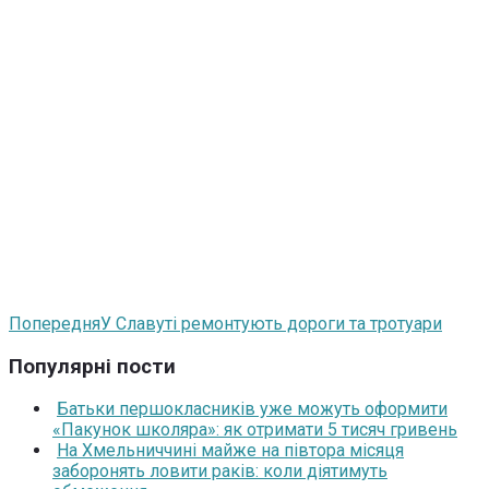
Попередня
У Славуті ремонтують дороги та тротуари
Популярні пости
Батьки першокласників уже можуть оформити
«Пакунок школяра»: як отримати 5 тисяч гривень
На Хмельниччині майже на півтора місяця
заборонять ловити раків: коли діятимуть