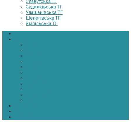
Славутська ТГ
Судилківська ТГ
Улашанівська ТГ
Шепетівська ТГ
Ямпільська ТГ
Головна
Новини
Політика
Економіка
Інфраструктура
Медицина
Освіта
Культура
Екологія
Суспільство
Спорт
Надзвичайні
АТО-ООС
Інтерв’ю
Про нас
Контакти