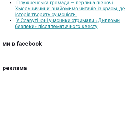
Плужненська громада — перлина півночі
Хмельниччини: знайомимо читачів із краєм, де
історія творить сучасність
У Славуті юні учасники отримали «Дипломи
безпеки» після тематичного квесту
ми в facebook
реклама