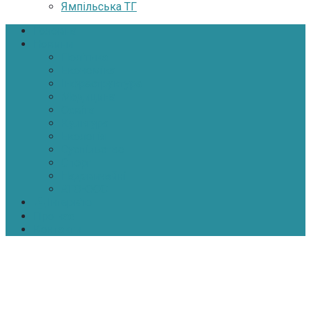
Ямпільська ТГ
Головна
Новини
Політика
Економіка
Інфраструктура
Медицина
Освіта
Культура
Екологія
Суспільство
Спорт
Надзвичайні
АТО-ООС
Інтерв’ю
Про нас
Контакти