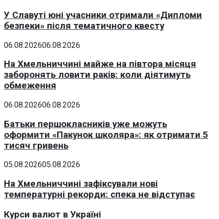
У Славуті юні учасники отримали «Дипломи
безпеки» після тематичного квесту
06.08.2026
06.08.2026
На Хмельниччині майже на півтора місяця
заборонять ловити раків: коли діятимуть
обмеження
06.08.2026
06.08.2026
Батьки першокласників уже можуть
оформити «Пакунок школяра»: як отримати 5
тисяч гривень
05.08.2026
05.08.2026
На Хмельниччині зафіксували нові
температурні рекорди: спека не відступає
Курси валют в Україні