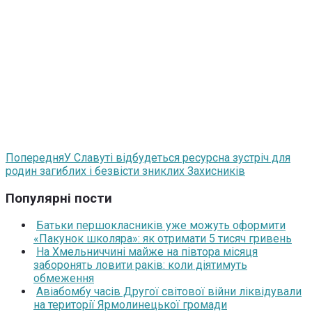
Попередня
У Славуті відбудеться ресурсна зустріч для
родин загиблих і безвісти зниклих Захисників
Популярні пости
Батьки першокласників уже можуть оформити
«Пакунок школяра»: як отримати 5 тисяч гривень
На Хмельниччині майже на півтора місяця
заборонять ловити раків: коли діятимуть
обмеження
Авіабомбу часів Другої світової війни ліквідували
на території Ярмолинецької громади