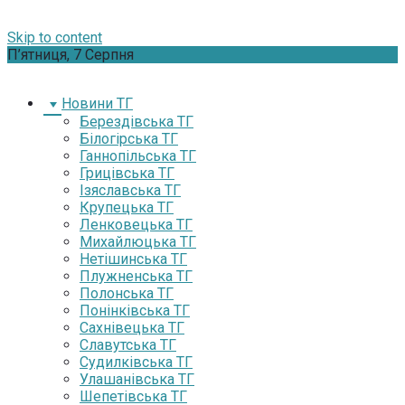
Skip to content
П’ятниця, 7 Серпня
Новини ТГ
Берездівська ТГ
Білогірська ТГ
Ганнопільська ТГ
Грицівська ТГ
Ізяславська ТГ
Крупецька ТГ
Ленковецька ТГ
Михайлюцька ТГ
Нетішинська ТГ
Плужненська ТГ
Полонська ТГ
Понінківська ТГ
Сахнівецька ТГ
Славутська ТГ
Судилківська ТГ
Улашанівська ТГ
Шепетівська ТГ