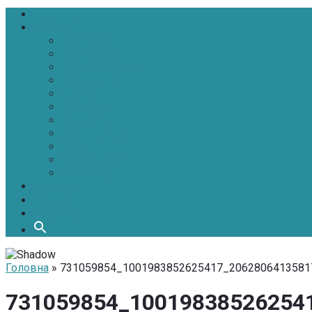
Головна
Новини
Політика
Економіка
Інфраструктура
Медицина
Освіта
Культура
Екологія
Суспільство
Спорт
Надзвичайні
АТО-ООС
Інтерв’ю
Про нас
Контакти
Головна
» 731059854_1001983852625417_2062806413581
731059854_10019838526254