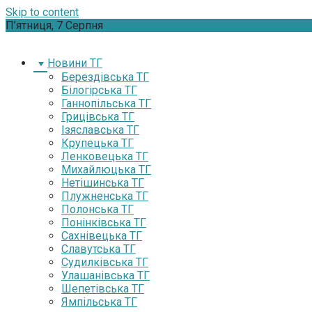
Skip to content
П’ятниця, 7 Серпня
Новини ТГ
Берездівська ТГ
Білогірська ТГ
Ганнопільська ТГ
Грицівська ТГ
Ізяславська ТГ
Крупецька ТГ
Ленковецька ТГ
Михайлюцька ТГ
Нетішинська ТГ
Плужненська ТГ
Полонська ТГ
Понінківська ТГ
Сахнівецька ТГ
Славутська ТГ
Судилківська ТГ
Улашанівська ТГ
Шепетівська ТГ
Ямпільська ТГ