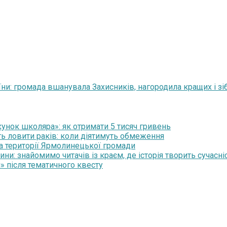
аїни: громада вшанувала Захисників, нагородила кращих і з
нок школяра»: як отримати 5 тисяч гривень
ть ловити раків: коли діятимуть обмеження
на території Ярмолинецької громади
и: знайомимо читачів із краєм, де історія творить сучасні
» після тематичного квесту