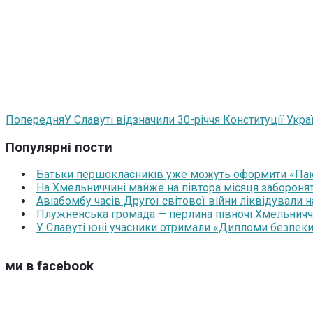
Попередня
У Славуті відзначили 30-річчя Конституції Укр
Популярні пости
Батьки першокласників уже можуть оформити «Паку
На Хмельниччині майже на півтора місяця забороня
Авіабомбу часів Другої світової війни ліквідували 
Плужненська громада — перлина півночі Хмельниччин
У Славуті юні учасники отримали «Дипломи безпеки
ми в facebook