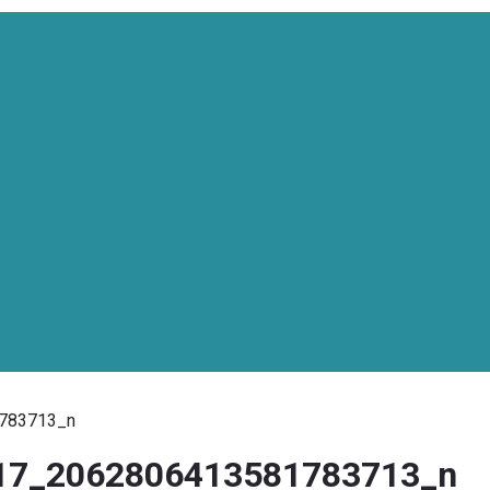
783713_n
17_2062806413581783713_n