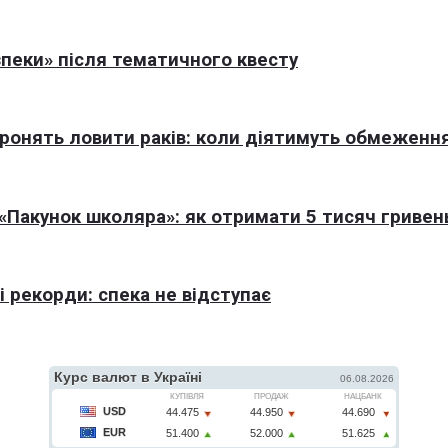
пеки» після тематичного квесту
оронять ловити раків: коли діятимуть обмеженн
Пакунок школяра»: як отримати 5 тисяч гривен
 рекорди: спека не відступає