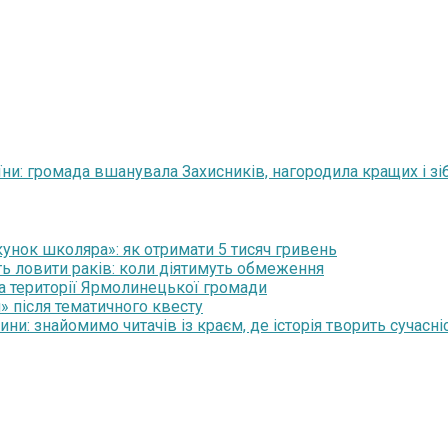
аїни: громада вшанувала Захисників, нагородила кращих і з
нок школяра»: як отримати 5 тисяч гривень
ть ловити раків: коли діятимуть обмеження
на території Ярмолинецької громади
» після тематичного квесту
и: знайомимо читачів із краєм, де історія творить сучасні