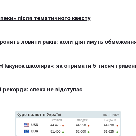
пеки» після тематичного квесту
оронять ловити раків: коли діятимуть обмеженн
Пакунок школяра»: як отримати 5 тисяч гривен
 рекорди: спека не відступає