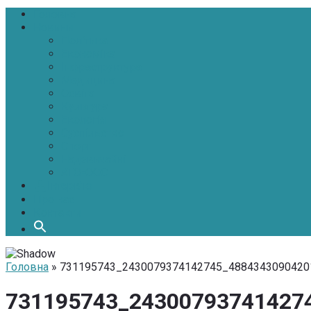
Головна
Новини
Політика
Економіка
Інфраструктура
Медицина
Освіта
Культура
Екологія
Суспільство
Спорт
Надзвичайні
АТО-ООС
Інтерв’ю
Про нас
Контакти
Головна
» 731195743_2430079374142745_4884343090420
731195743_24300793741427