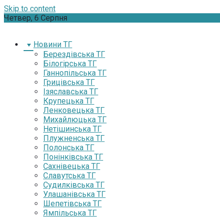
Skip to content
Четвер, 6 Серпня
Новини ТГ
Берездівська ТГ
Білогірська ТГ
Ганнопільська ТГ
Грицівська ТГ
Ізяславська ТГ
Крупецька ТГ
Ленковецька ТГ
Михайлюцька ТГ
Нетішинська ТГ
Плужненська ТГ
Полонська ТГ
Понінківська ТГ
Сахнівецька ТГ
Славутська ТГ
Судилківська ТГ
Улашанівська ТГ
Шепетівська ТГ
Ямпільська ТГ