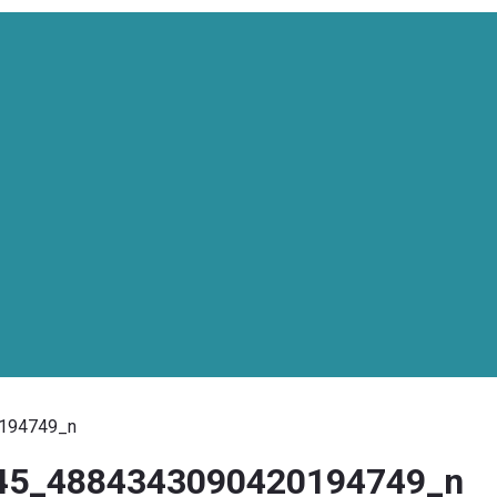
194749_n
45_4884343090420194749_n