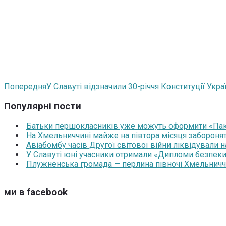
Попередня
У Славуті відзначили 30-річчя Конституції Укр
Популярні пости
Батьки першокласників уже можуть оформити «Паку
На Хмельниччині майже на півтора місяця забороня
Авіабомбу часів Другої світової війни ліквідували 
У Славуті юні учасники отримали «Дипломи безпеки
Плужненська громада — перлина півночі Хмельниччин
ми в facebook