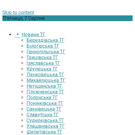
Skip to content
П’ятниця, 7 Серпня
Новини ТГ
Берездівська ТГ
Білогірська ТГ
Ганнопільська ТГ
Грицівська ТГ
Ізяславська ТГ
Крупецька ТГ
Ленковецька ТГ
Михайлюцька ТГ
Нетішинська ТГ
Плужненська ТГ
Полонська ТГ
Понінківська ТГ
Сахнівецька ТГ
Славутська ТГ
Судилківська ТГ
Улашанівська ТГ
Шепетівська ТГ