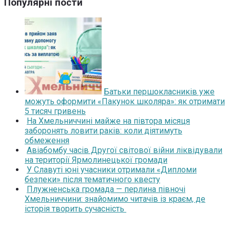
Популярні пости
Батьки першокласників уже
можуть оформити «Пакунок школяра»: як отримати
5 тисяч гривень
На Хмельниччині майже на півтора місяця
заборонять ловити раків: коли діятимуть
обмеження
Авіабомбу часів Другої світової війни ліквідували
на території Ярмолинецької громади
У Славуті юні учасники отримали «Дипломи
безпеки» після тематичного квесту
Плужненська громада — перлина півночі
Хмельниччини: знайомимо читачів із краєм, де
історія творить сучасність