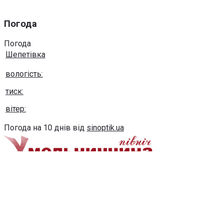
Погода
Погода
Шепетівка
вологість:
тиск:
вітер:
Погода на 10 днів від
sinoptik.ua
Використання будь-яких матеріалів, розміщених на сайті,
дозволяється за умови посилання на сайт khmel-
pivnich.info
post@khmel-pivnich.info