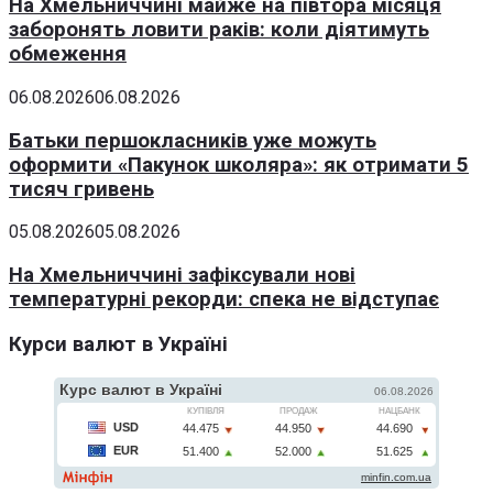
На Хмельниччині майже на півтора місяця
заборонять ловити раків: коли діятимуть
обмеження
06.08.2026
06.08.2026
Батьки першокласників уже можуть
оформити «Пакунок школяра»: як отримати 5
тисяч гривень
05.08.2026
05.08.2026
На Хмельниччині зафіксували нові
температурні рекорди: спека не відступає
Курси валют в Україні