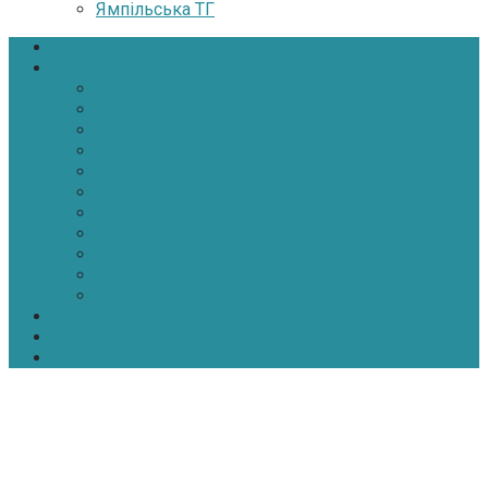
Ямпільська ТГ
Головна
Новини
Політика
Економіка
Інфраструктура
Медицина
Освіта
Культура
Екологія
Суспільство
Спорт
Надзвичайні
АТО-ООС
Інтерв’ю
Про нас
Контакти