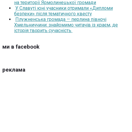
на території Ярмолинецької громади
У Славуті юні учасники отримали «Дипломи
безпеки» після тематичного квесту
Плужненська громада — перлина півночі
Хмельниччини: знайомимо читачів із краєм, де
історія творить сучасність
ми в facebook
реклама