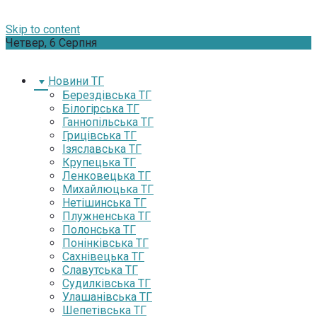
Skip to content
Четвер, 6 Серпня
Новини ТГ
Берездівська ТГ
Білогірська ТГ
Ганнопільська ТГ
Грицівська ТГ
Ізяславська ТГ
Крупецька ТГ
Ленковецька ТГ
Михайлюцька ТГ
Нетішинська ТГ
Плужненська ТГ
Полонська ТГ
Понінківська ТГ
Сахнівецька ТГ
Славутська ТГ
Судилківська ТГ
Улашанівська ТГ
Шепетівська ТГ