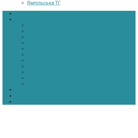
Ямпільська ТГ
Головна
Новини
Політика
Економіка
Інфраструктура
Медицина
Освіта
Культура
Екологія
Суспільство
Спорт
Надзвичайні
АТО-ООС
Інтерв’ю
Про нас
Контакти