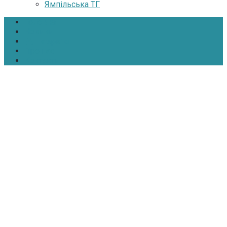
Ямпільська ТГ
Головна
Новини
Інтерв’ю
Про нас
Контакти