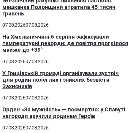
«Безпечний рахунок» виявився пасткою:
мешканка Полонщини втратила 45 тисяч
гривень
07.08.2026
07.08.2026
На Хмельниччині 6 серпня зафіксували
температурні рекорди: де повітря прогрілося
майже до +39°
07.08.2026
07.08.2026
У Грицівській громаді організували зустріч
для родин полеглих і зниклих безвісти
Захисників
07.08.2026
07.08.2026
Орден «За мужність» — посмертно: у Славуті
нагороди вручили родинам Героїв
07.08.2026
07.08.2026