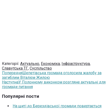
Категорії:
Актуально
,
Економіка
,
Інфраструктура
,
Славутська ТГ
,
Суспільство
Попередня
Шепетівська громада оголосила жалобу за
загиблим Віталієм Жилою
Наступна
У Полонному виконком розгляне актуальні для
громади питання
Популярні пости
На щиті до Берездівської громади повертається