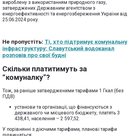
вироблену з використанням природного газу,
затверджених Державним агентством з
енергоефективності та енергозбереження України від
25.06.2024 року.
Не пропустіть:
Ті, хто підтримує комунальну
інфраструктуру: Славутський водоканал
розповів про свої будні
Скільки платитимуть за
“комуналку”?
Тож, за раніше затвердженими тарифами 1 Гкал (без
ПДВ):
установи та організації, що фінансуються з
державного чи місцевого бюджету, платять 3
438,41, населення – 2 597,52.
У порівнянні з діючими тарифами, планові тарифи
підвищаться: