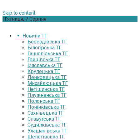
Skip to content
П’ятниця, 7 Серпня
Новини ТГ
Берездівська ТГ
Білогірська ТГ
Ганнопільська ТГ
Грицівська ТГ
Ізяславська ТГ
Крупецька ТГ
Ленковецька ТГ
Михайлюцька ТГ
Нетішинська ТГ
Плужненська ТГ
Полонська ТГ
Понінківська ТГ
Сахнівецька ТГ
Славутська ТГ
Судилківська ТГ
Улашанівська ТГ
Шепетівська ТГ