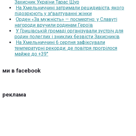
Захисник України Тарас Щур
На Хмельниччині затримали рецидивіста, якого
підозрюють у зґвалтуванні жінки
Орден «За мужність» — посмертно: у Славуті
нагороди вручили родинам Героїв
У Грицівській громаді організували зустріч для
родин полеглих і зниклих безвісти Захисників
На Хмельниччині 6 серпня зафіксували
температурні рекорди: де повітря прогрілося
майже до +39°
ми в facebook
реклама