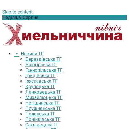
Skip to content
Неділя, 9 Серпня
Новини ТГ
Берездівська ТГ
Білогірська ТГ
Ганнопільська ТГ
Грицівська ТГ
Ізяславська ТГ
Крупецька ТГ
Ленковецька ТГ
Михайлюцька ТГ
Нетішинська ТГ
Плужненська ТГ
Полонська ТГ
Понінківська ТГ
Сахнівецька ТГ