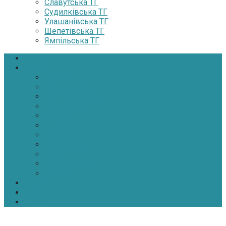
Славутська ТГ
Судилківська ТГ
Улашанівська ТГ
Шепетівська ТГ
Ямпільська ТГ
Головна
Новини
Політика
Економіка
Інфраструктура
Медицина
Освіта
Культура
Екологія
Суспільство
Спорт
Надзвичайні
АТО-ООС
Інтерв’ю
Про нас
Контакти