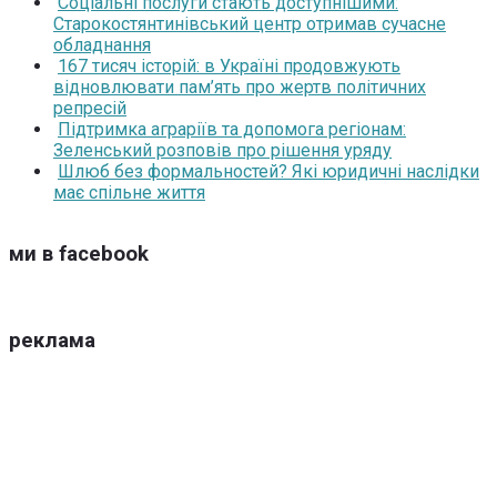
Соціальні послуги стають доступнішими:
Старокостянтинівський центр отримав сучасне
обладнання
167 тисяч історій: в Україні продовжують
відновлювати пам’ять про жертв політичних
репресій
Підтримка аграріїв та допомога регіонам:
Зеленський розповів про рішення уряду
Шлюб без формальностей? Які юридичні наслідки
має спільне життя
ми в facebook
реклама