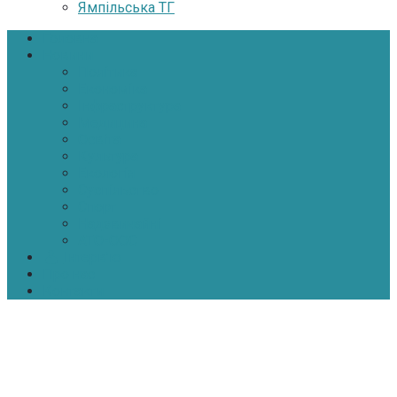
Ямпільська ТГ
Головна
Новини
Політика
Економіка
Інфраструктура
Медицина
Освіта
Культура
Екологія
Суспільство
Спорт
Надзвичайні
АТО-ООС
Інтерв’ю
Про нас
Контакти