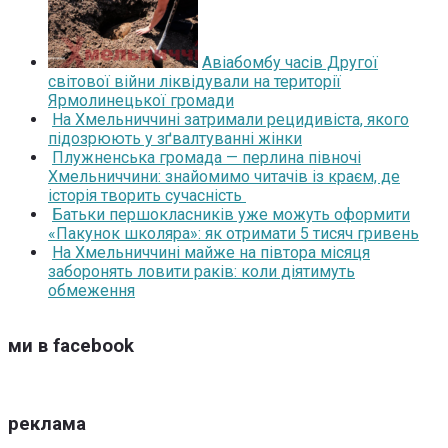
Авіабомбу часів Другої
світової війни ліквідували на території
Ярмолинецької громади
На Хмельниччині затримали рецидивіста, якого
підозрюють у зґвалтуванні жінки
Плужненська громада — перлина півночі
Хмельниччини: знайомимо читачів із краєм, де
історія творить сучасність
Батьки першокласників уже можуть оформити
«Пакунок школяра»: як отримати 5 тисяч гривень
На Хмельниччині майже на півтора місяця
заборонять ловити раків: коли діятимуть
обмеження
ми в facebook
реклама