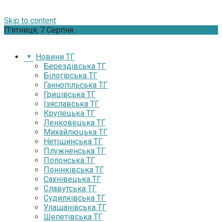
Skip to content
П’ятниця, 7 Серпня
Новини ТГ
Берездівська ТГ
Білогірська ТГ
Ганнопільська ТГ
Грицівська ТГ
Ізяславська ТГ
Крупецька ТГ
Ленковецька ТГ
Михайлюцька ТГ
Нетішинська ТГ
Плужненська ТГ
Полонська ТГ
Понінківська ТГ
Сахнівецька ТГ
Славутська ТГ
Судилківська ТГ
Улашанівська ТГ
Шепетівська ТГ