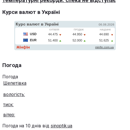
температурні рекорди: спека не відступає
Курси валют в Україні
Погода
Погода
Шепетівка
вологість:
тиск:
вітер:
Погода на 10 днів від
sinoptik.ua