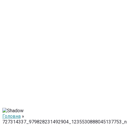
Головна
»
727314337_979828231492904_1235530888045137753_n