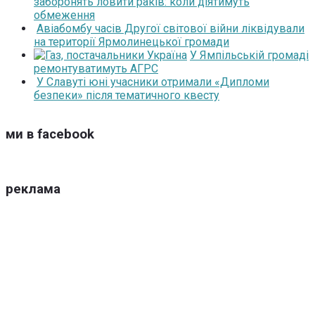
заборонять ловити раків: коли діятимуть
обмеження
Авіабомбу часів Другої світової війни ліквідували
на території Ярмолинецької громади
У Ямпільській громаді
ремонтуватимуть АГРС
У Славуті юні учасники отримали «Дипломи
безпеки» після тематичного квесту
ми в facebook
реклама