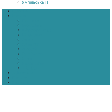
Ямпільська ТГ
Головна
Новини
Політика
Економіка
Інфраструктура
Медицина
Освіта
Культура
Екологія
Суспільство
Спорт
Надзвичайні
АТО-ООС
Інтерв’ю
Про нас
Контакти