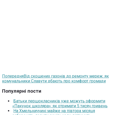
Попередня
Від скошених газонів до ремонту мереж: як
комунальники Славути дбають про комфорт громади
Популярні пости
Батьки першокласників уже можуть оформити
«Пакунок школяра»: як отримати 5 тисяч гривень
На Хмельниччині майже на півтора місяця