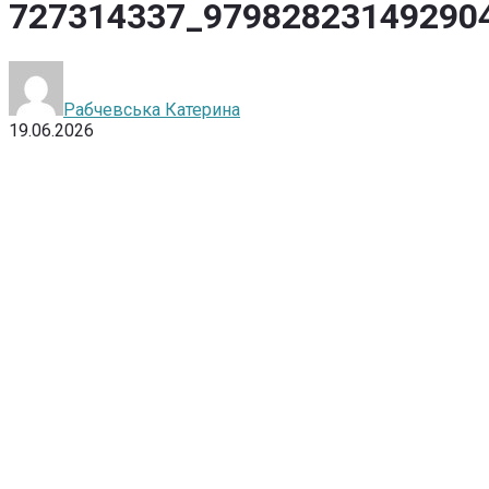
727314337_97982823149290
Рабчевська Катерина
19.06.2026