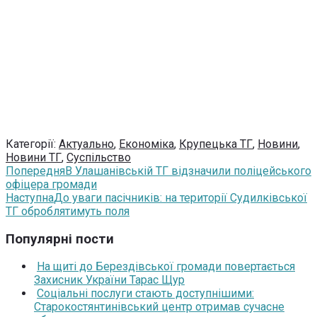
Категорії:
Актуально
,
Економіка
,
Крупецька ТГ
,
Новини
,
Новини ТГ
,
Суспільство
Попередня
В Улашанівській ТГ відзначили поліцейського
офіцера громади
Наступна
До уваги пасічників: на території Судилківської
ТГ оброблятимуть поля
Популярні пости
На щиті до Берездівської громади повертається
Захисник України Тарас Щур
Соціальні послуги стають доступнішими:
Старокостянтинівський центр отримав сучасне