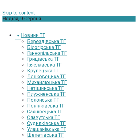
Skip to content
Неділя, 9 Серпня
Новини ТГ
Берездівська ТГ
Білогірська ТГ
Ганнопільська ТГ
Грицівська ТГ
Ізяславська ТГ
Крупецька ТГ
Ленковецька ТГ
Михайлюцька ТГ
Нетішинська ТГ
Плужненська ТГ
Полонська ТГ
Понінківська ТГ
Сахнівецька ТГ
Славутська ТГ
Судилківська ТГ
Улашанівська ТГ
Шепетівська ТГ