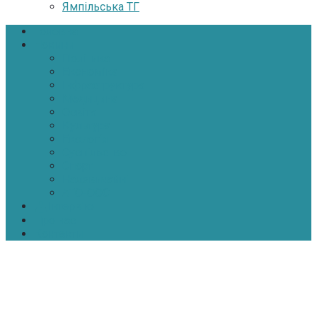
Ямпільська ТГ
Головна
Новини
Політика
Економіка
Інфраструктура
Медицина
Освіта
Культура
Екологія
Суспільство
Спорт
Надзвичайні
АТО-ООС
Інтерв’ю
Про нас
Контакти