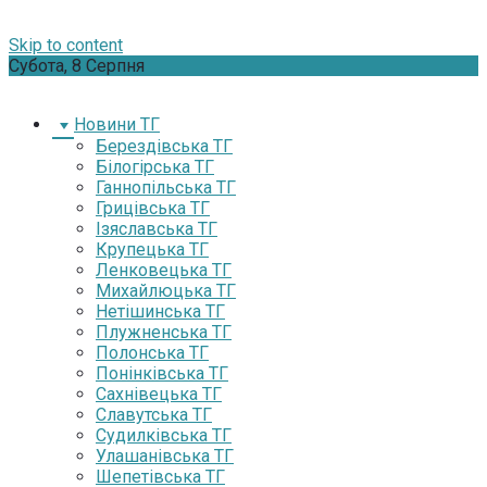
Skip to content
Субота, 8 Серпня
Новини ТГ
Берездівська ТГ
Білогірська ТГ
Ганнопільська ТГ
Грицівська ТГ
Ізяславська ТГ
Крупецька ТГ
Ленковецька ТГ
Михайлюцька ТГ
Нетішинська ТГ
Плужненська ТГ
Полонська ТГ
Понінківська ТГ
Сахнівецька ТГ
Славутська ТГ
Судилківська ТГ
Улашанівська ТГ
Шепетівська ТГ