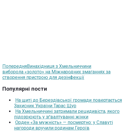
Попередня
Винахідниця з Хмельниччини
виборола «золото» на Міжнародних змаганнях за
створення пристрою для дезінфекції
Популярні пости
На щиті до Берездівської громади повертається
Захисник України Тарас Щур
На Хмельниччині затримали рецидивіста, якого
підозрюють у зґвалтуванні жінки
Орден «За мужність» — посмертно: у Славуті
нагороди вручили родинам Героїв