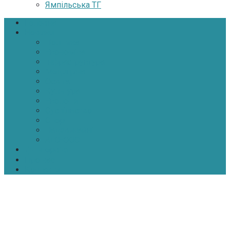
Ямпільська ТГ
Головна
Новини
Політика
Економіка
Інфраструктура
Медицина
Освіта
Культура
Екологія
Суспільство
Спорт
Надзвичайні
АТО-ООС
Інтерв’ю
Про нас
Контакти