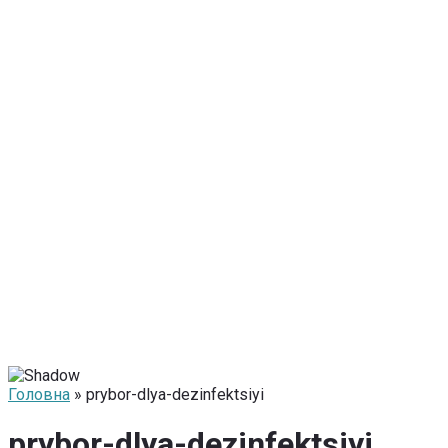
Головна
» prybor-dlya-dezinfektsiyi
prybor-dlya-dezinfektsiyi