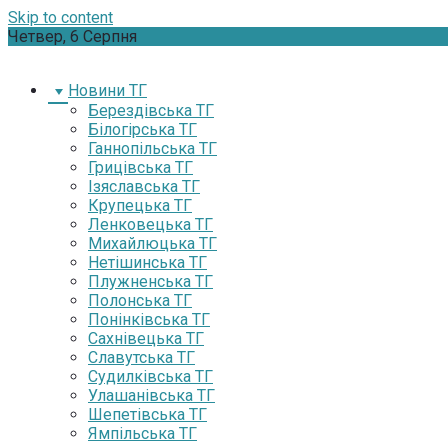
Skip to content
Четвер, 6 Серпня
Новини ТГ
Берездівська ТГ
Білогірська ТГ
Ганнопільська ТГ
Грицівська ТГ
Ізяславська ТГ
Крупецька ТГ
Ленковецька ТГ
Михайлюцька ТГ
Нетішинська ТГ
Плужненська ТГ
Полонська ТГ
Понінківська ТГ
Сахнівецька ТГ
Славутська ТГ
Судилківська ТГ
Улашанівська ТГ
Шепетівська ТГ
Ямпільська ТГ