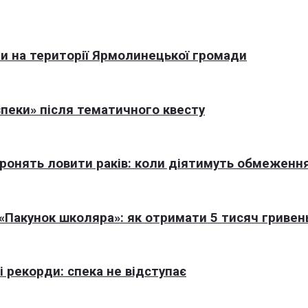
али на території Ярмолинецької громади
пеки» після тематичного квесту
оронять ловити раків: коли діятимуть обмеженн
Пакунок школяра»: як отримати 5 тисяч гривен
 рекорди: спека не відступає