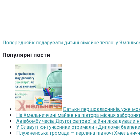
Попередня
Як подарувати дитині сімейне тепло: у Ямпіль
Популярні пости
Батьки першокласників уже мож
На Хмельниччині майже на півтора місяця забороня
Авіабомбу часів Другої світової війни ліквідували 
У Славуті юні учасники отримали «Дипломи безпеки
Плужненська громада — перлина півночі Хмельниччин