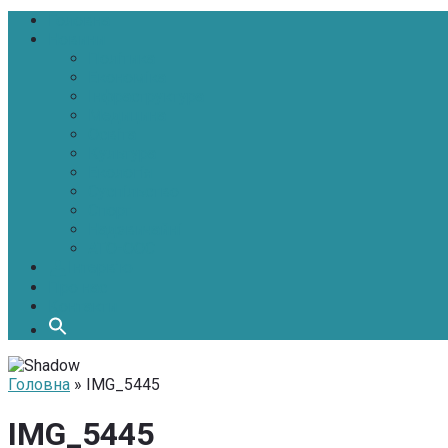
Головна
Новини
Політика
Економіка
Інфраструктура
Медицина
Освіта
Культура
Екологія
Суспільство
Спорт
Надзвичайні
АТО-ООС
Інтерв’ю
Про нас
Контакти
Головна
» IMG_5445
IMG_5445