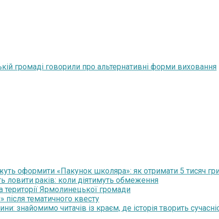
ській громаді говорили про альтернативні форми виховання
уть оформити «Пакунок школяра»: як отримати 5 тисяч гр
ть ловити раків: коли діятимуть обмеження
на території Ярмолинецької громади
» після тематичного квесту
и: знайомимо читачів із краєм, де історія творить сучасні