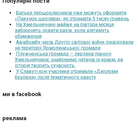
Популярні пости
Батьки першокласників уже можуть оформити
«Пакунок школяра»: як отримати 5 тисяч гривень
На Хмельниччині майже на півтора місяця
заборонять ловити раків: коли діятимуть
обмеження
Авіабомбу часів Другої світової війни ліквідували
на території Ярмолинецької громади
Плужненська громада — перлина півночі
Хмельниччини: знайомимо читачів із краєм, де
історія творить сучасність
У Славуті юні учасники отримали «Дипломи
безпеки» після тематичного квесту
ми в facebook
реклама