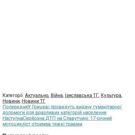
Категорії:
Актуально
,
Війна
,
Ізяславська ТГ
,
Культура
,
Новини
,
Новини ТГ
Попередня
У Грицеві проведуть видачу гуманітарної
допомоги для вразливих категорій населення
Наступна
Серйозна ДТП на Славутчині: 17-річний
мотоцикліст отримав тяжкі травми