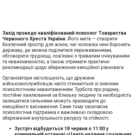
Захід проведе кваліфікований психолог Товариства
Червоного Хреста України.
Його мета — створити
безпечний простір для жінок, чиї чоловіки нині боронять
державу, де можна поділитися переживаннями,
обговорити труднощі, пов’язані з тривалим очікуванням
та невизначеністю, а також отримати практичні
рекомендації щодо збереження емоційної рівноваги.
Організатори наголошують, що дружини
військовослужбовців часто стикаються зі значним
психологічним навантаженням. Турбота про родину,
постійне хвилювання за близьку людину та необхідність
залишатися сильними можуть призводити до
емоційного виснаження. Саме тому своєчасна
психологічна підтримка є важливою складовою
збереження внутрішнього ресурсу та стійкості.
Зустріч відбудеться 18 червня о 11:00 у
комунальній установі «Центр надання соціальних