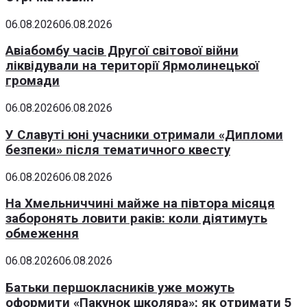
06.08.2026
06.08.2026
Авіабомбу часів Другої світової війни
ліквідували на території Ярмолинецької
громади
06.08.2026
06.08.2026
У Славуті юні учасники отримали «Дипломи
безпеки» після тематичного квесту
06.08.2026
06.08.2026
На Хмельниччині майже на півтора місяця
заборонять ловити раків: коли діятимуть
обмеження
06.08.2026
06.08.2026
Батьки першокласників уже можуть
оформити «Пакунок школяра»: як отримати 5