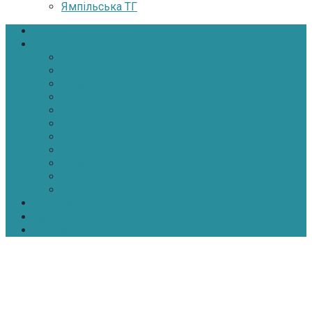
Ямпільська ТГ
Головна
Новини
Політика
Економіка
Інфраструктура
Медицина
Освіта
Культура
Екологія
Суспільство
Спорт
Надзвичайні
АТО-ООС
Інтерв’ю
Про нас
Контакти