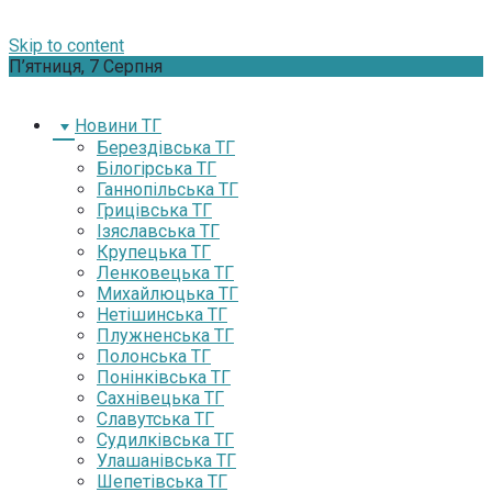
Skip to content
П’ятниця, 7 Серпня
Новини ТГ
Берездівська ТГ
Білогірська ТГ
Ганнопільська ТГ
Грицівська ТГ
Ізяславська ТГ
Крупецька ТГ
Ленковецька ТГ
Михайлюцька ТГ
Нетішинська ТГ
Плужненська ТГ
Полонська ТГ
Понінківська ТГ
Сахнівецька ТГ
Славутська ТГ
Судилківська ТГ
Улашанівська ТГ
Шепетівська ТГ