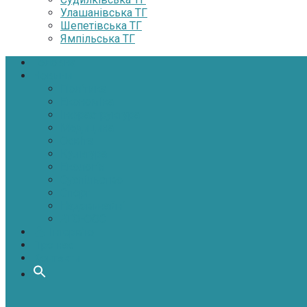
Улашанівська ТГ
Шепетівська ТГ
Ямпільська ТГ
Головна
Новини
Політика
Економіка
Інфраструктура
Медицина
Освіта
Культура
Екологія
Суспільство
Спорт
Надзвичайні
АТО-ООС
Інтерв’ю
Про нас
Контакти