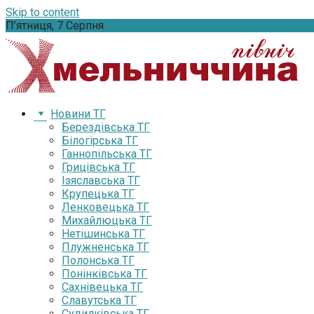
Skip to content
П’ятниця, 7 Серпня
Новини ТГ
Берездівська ТГ
Білогірська ТГ
Ганнопільська ТГ
Грицівська ТГ
Ізяславська ТГ
Крупецька ТГ
Ленковецька ТГ
Михайлюцька ТГ
Нетішинська ТГ
Плужненська ТГ
Полонська ТГ
Понінківська ТГ
Сахнівецька ТГ
Славутська ТГ
Судилківська ТГ