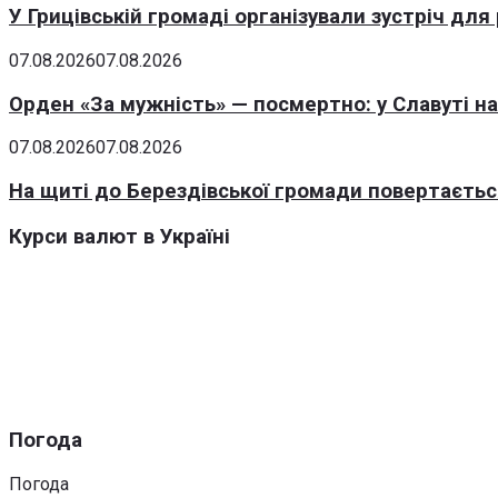
У Грицівській громаді організували зустріч для
07.08.2026
07.08.2026
Орден «За мужність» — посмертно: у Славуті н
07.08.2026
07.08.2026
На щиті до Берездівської громади повертаєтьс
Курси валют в Україні
Погода
Погода