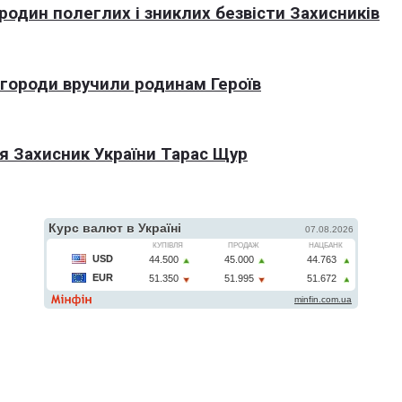
 родин полеглих і зниклих безвісти Захисників
агороди вручили родинам Героїв
я Захисник України Тарас Щур