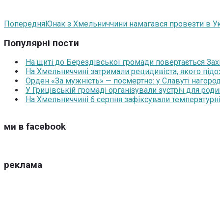
Попередня
Юнак з Хмельниччини намагався провезти в Ук
Популярні пости
На щиті до Берездівської громади повертається За
На Хмельниччині затримали рецидивіста, якого під
Орден «За мужність» — посмертно: у Славуті нагоро
У Грицівській громаді організували зустріч для роди
На Хмельниччині 6 серпня зафіксували температурні
ми в facebook
реклама