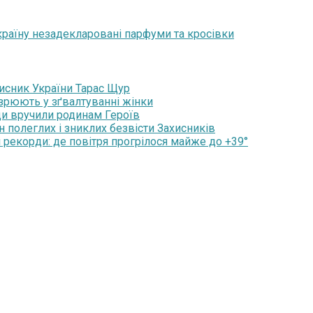
раїну незадекларовані парфуми та кросівки
хисник України Тарас Щур
озрюють у зґвалтуванні жінки
ди вручили родинам Героїв
н полеглих і зниклих безвісти Захисників
 рекорди: де повітря прогрілося майже до +39°