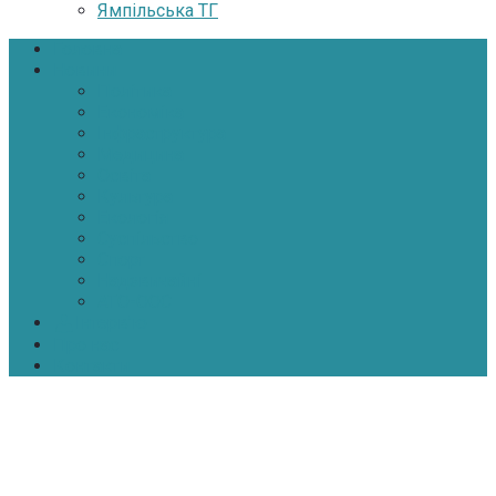
Ямпільська ТГ
Головна
Новини
Політика
Економіка
Інфраструктура
Медицина
Освіта
Культура
Екологія
Суспільство
Спорт
Надзвичайні
АТО-ООС
Інтерв’ю
Про нас
Контакти