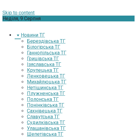
Skip to content
Неділя, 9 Серпня
Новини ТГ
Берездівська ТГ
Білогірська ТГ
Ганнопільська ТГ
Грицівська ТГ
Ізяславська ТГ
Крупецька ТГ
Ленковецька ТГ
Михайлюцька ТГ
Нетішинська ТГ
Плужненська ТГ
Полонська ТГ
Понінківська ТГ
Сахнівецька ТГ
Славутська ТГ
Судилківська ТГ
Улашанівська ТГ
Шепетівська ТГ