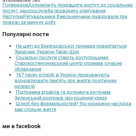
Попередня
Допоможіть покращити доступ до соціальних
послуг: нацсоцслужба проводить опитування
Наступна
Рятувальники Хмельниччини ліквідували три
пожежі за минулу добу
Популярні пости
На щиті до Берездівської громади повертається
Захисник України Тарас Щур
Соціальні послуги стають доступнішими:
Старокостянтинівський центр отримав сучасне
обладнання
167 тисяч історій: в Україні продовжують
відновлювати пам’ять про жертв політичних
репресій
Підтримка аграріїв та допомога регіонам:
Зеленський розповів про рішення уряду
Шлюб без формальностей? Які юридичні наслідки
має спільне життя
ми в facebook