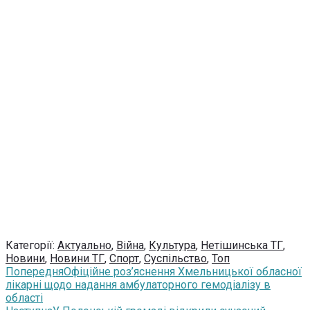
Категорії:
Актуально
,
Війна
,
Культура
,
Нетішинська ТГ
,
Новини
,
Новини ТГ
,
Спорт
,
Суспільство
,
Топ
Попередня
Офіційне роз’яснення Хмельницької обласної
лікарні щодо надання амбулаторного гемодіалізу в
області