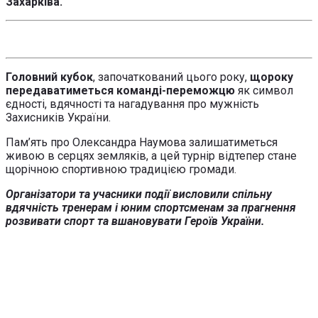
Захарківа.
Головний кубок
, започаткований цього року,
щороку
передаватиметься команді-переможцю
як символ
єдності, вдячності та нагадування про мужність
Захисників України.
Пам’ять про Олександра Наумова залишатиметься
живою в серцях земляків, а цей турнір відтепер стане
щорічною спортивною традицією громади.
Організатори та учасники події висловили спільну
вдячність тренерам і юним спортсменам за прагнення
розвивати спорт та вшановувати Героїв України.