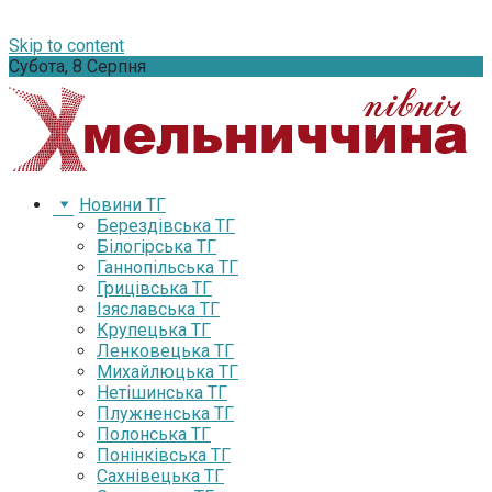
Skip to content
Субота, 8 Серпня
Новини ТГ
Берездівська ТГ
Білогірська ТГ
Ганнопільська ТГ
Грицівська ТГ
Ізяславська ТГ
Крупецька ТГ
Ленковецька ТГ
Михайлюцька ТГ
Нетішинська ТГ
Плужненська ТГ
Полонська ТГ
Понінківська ТГ
Сахнівецька ТГ