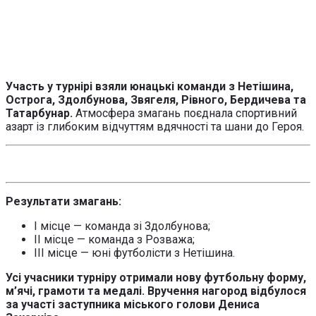
Участь у турнірі взяли юнацькі команди з Нетішина,
Острога, Здолбунова, Звягеля, Рівного, Бердичева та
Татарбунар.
Атмосфера змагань поєднала спортивний
азарт із глибоким відчуттям вдячності та шани до Героя.
Результати змагань:
І місце — команда зі Здолбунова;
ІІ місце — команда з Розважа;
ІІІ місце — юні футболісти з Нетішина.
Усі учасники турніру отримали нову футбольну форму,
м’ячі, грамоти та медалі. Вручення нагород відбулося
за участі заступника міського голови Дениса