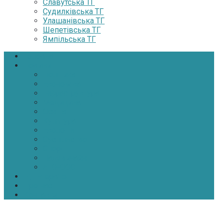
Славутська ТГ
Судилківська ТГ
Улашанівська ТГ
Шепетівська ТГ
Ямпільська ТГ
Головна
Новини
Політика
Економіка
Інфраструктура
Медицина
Освіта
Культура
Екологія
Суспільство
Спорт
Надзвичайні
АТО-ООС
Інтерв’ю
Про нас
Контакти