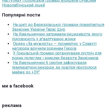
Наступна
У Полонській громаді відкрили сучасний
Новолабунський ліцей
Популярні пости
На щиті до Берездівської громади повертається
Захисник України Тарас Щур
На Хмельниччині затримали рецидивіста, якого
підозрюють у зґвалтуванні жінки
Орден «За мужність» — посмертно: у Славуті
нагороди вручили родинам Героїв
У Грицівській громаді організували зустріч для
родин полеглих і зниклих безвісти Захисників
На Хмельниччині 6 серпня зафіксували
температурні рекорди: де повітря прогрілося
майже до +39°
ми в facebook
реклама