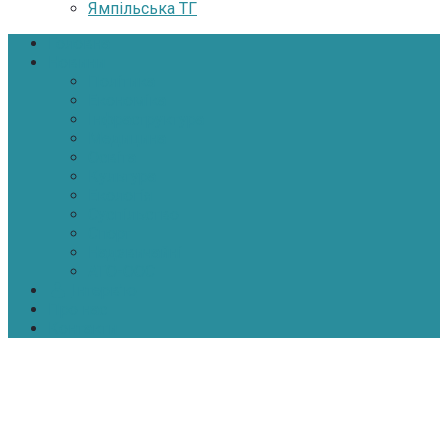
Ямпільська ТГ
Головна
Новини
Політика
Економіка
Інфраструктура
Медицина
Освіта
Культура
Екологія
Суспільство
Спорт
Надзвичайні
АТО-ООС
Інтерв’ю
Про нас
Контакти