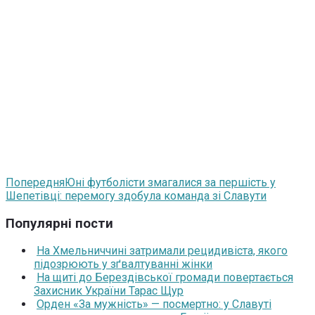
Попередня
Юні футболісти змагалися за першість у
Шепетівці: перемогу здобула команда зі Славути
Популярні пости
На Хмельниччині затримали рецидивіста, якого
підозрюють у зґвалтуванні жінки
На щиті до Берездівської громади повертається
Захисник України Тарас Щур
Орден «За мужність» — посмертно: у Славуті