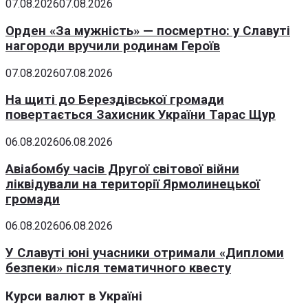
07.08.2026
07.08.2026
Орден «За мужність» — посмертно: у Славуті
нагороди вручили родинам Героїв
07.08.2026
07.08.2026
На щиті до Берездівської громади
повертається Захисник України Тарас Щур
06.08.2026
06.08.2026
Авіабомбу часів Другої світової війни
ліквідували на території Ярмолинецької
громади
06.08.2026
06.08.2026
У Славуті юні учасники отримали «Дипломи
безпеки» після тематичного квесту
Курси валют в Україні