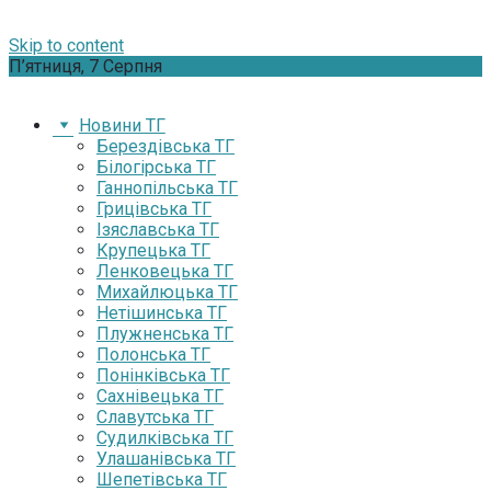
Skip to content
П’ятниця, 7 Серпня
Новини ТГ
Берездівська ТГ
Білогірська ТГ
Ганнопільська ТГ
Грицівська ТГ
Ізяславська ТГ
Крупецька ТГ
Ленковецька ТГ
Михайлюцька ТГ
Нетішинська ТГ
Плужненська ТГ
Полонська ТГ
Понінківська ТГ
Сахнівецька ТГ
Славутська ТГ
Судилківська ТГ
Улашанівська ТГ
Шепетівська ТГ