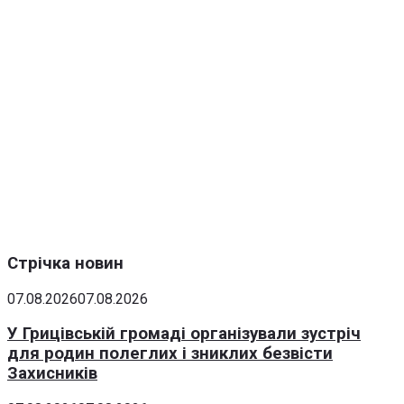
Стрічка новин
07.08.2026
07.08.2026
У Грицівській громаді організували зустріч
для родин полеглих і зниклих безвісти
Захисників