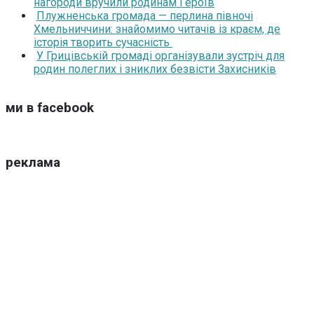
нагороди вручили родинам Героїв
Плужненська громада — перлина півночі
Хмельниччини: знайомимо читачів із краєм, де
історія творить сучасність
У Грицівській громаді організували зустріч для
родин полеглих і зниклих безвісти Захисників
ми в facebook
реклама