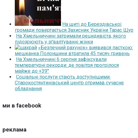
На щиті до Берездівської
громади повертається Захисник України Тарас Щур
На Хмельниччині затримали рецидивіста, якого
підозрюють у зґвалтуванні жінки
«Безпечний рахунок» виявився пасткою:
мешканка Полонщини втратила 45 тисяч гривень
На Хмельниччині 6 серпня зафіксували
температурні рекорди: де повітря прогрілося
майже до +39°
Соціальні послуги стають доступнішими:
Старокостянтинівський центр отримав сучасне
обладнання
ми в facebook
реклама