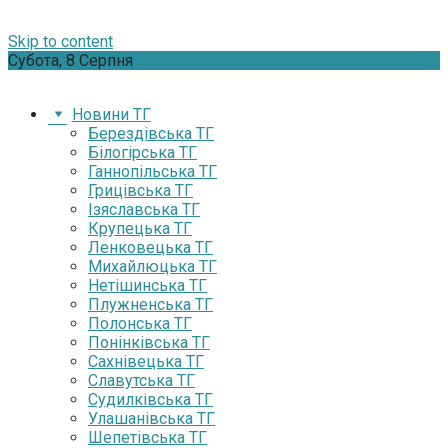
Skip to content
Субота, 8 Серпня
Новини ТГ
Берездівська ТГ
Білогірська ТГ
Ганнопільська ТГ
Грицівська ТГ
Ізяславська ТГ
Крупецька ТГ
Ленковецька ТГ
Михайлюцька ТГ
Нетішинська ТГ
Плужненська ТГ
Полонська ТГ
Понінківська ТГ
Сахнівецька ТГ
Славутська ТГ
Судилківська ТГ
Улашанівська ТГ
Шепетівська ТГ