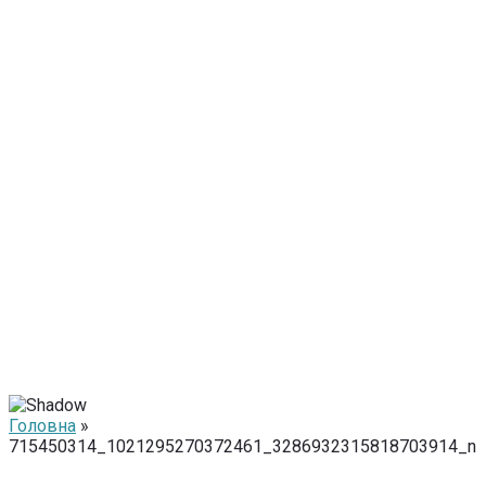
Головна
»
715450314_1021295270372461_3286932315818703914_n