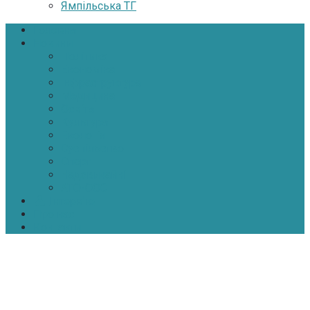
Ямпільська ТГ
Головна
Новини
Політика
Економіка
Інфраструктура
Медицина
Освіта
Культура
Екологія
Суспільство
Спорт
Надзвичайні
АТО-ООС
Інтерв’ю
Про нас
Контакти