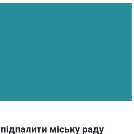
підпалити міську раду