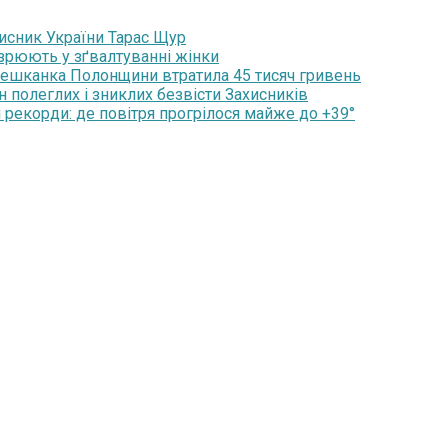
хисник України Тарас Щур
озрюють у зґвалтуванні жінки
мешканка Полонщини втратила 45 тисяч гривень
н полеглих і зниклих безвісти Захисників
 рекорди: де повітря прогрілося майже до +39°