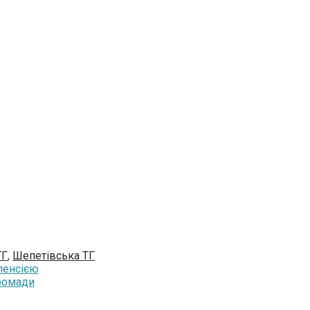
ТГ
,
Шепетівська ТГ
пенсією
громади