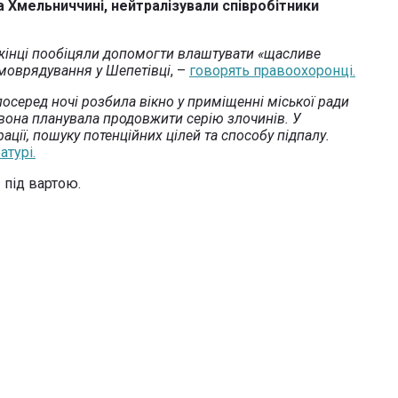
а Хмельниччині,
нейтралізували співробітники
я жінці пообіцяли допомогти влаштувати «щасливе
моврядування у Шепетівці
, –
говорять правоохоронці.
осеред ночі розбила вікно у приміщенні міської ради
вона планувала продовжити серію злочинів. У
ції, пошуку потенційних цілей та способу підпалу.
турі.
– під вартою.