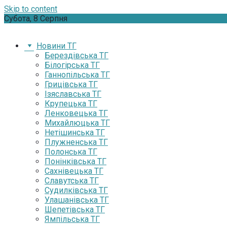
Skip to content
Субота, 8 Серпня
Новини ТГ
Берездівська ТГ
Білогірська ТГ
Ганнопільська ТГ
Грицівська ТГ
Ізяславська ТГ
Крупецька ТГ
Ленковецька ТГ
Михайлюцька ТГ
Нетішинська ТГ
Плужненська ТГ
Полонська ТГ
Понінківська ТГ
Сахнівецька ТГ
Славутська ТГ
Судилківська ТГ
Улашанівська ТГ
Шепетівська ТГ
Ямпільська ТГ