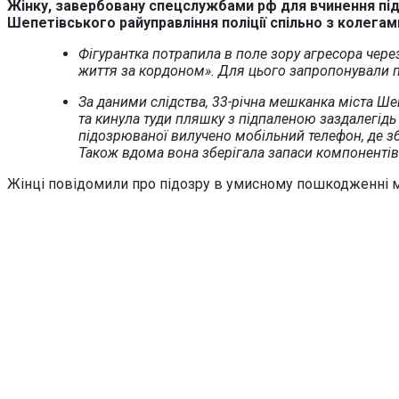
Жінку,
завербовану спецслужбами рф для вчинення підпа
Шепетівського райуправління поліції спільно з колегам
Фігурантка потрапила в поле зору агресора чер
життя за кордоном». Для цього запропонували п
За даними слідства, 33-річна мешканка міста Ше
та кинула туди пляшку з підпаленою заздалегі
підозрюваної вилучено мобільний телефон, де збе
Також вдома вона зберігала запаси компонентів
Жінці повідомили про підозру в умисному пошкодженні 