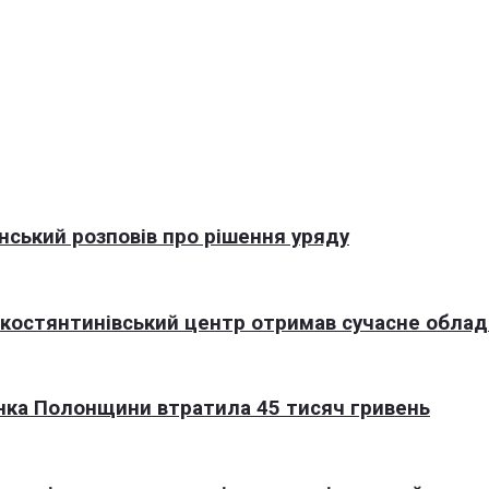
нський розповів про рішення уряду
окостянтинівський центр отримав сучасне обла
нка Полонщини втратила 45 тисяч гривень