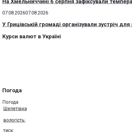
На Хмельниччині 6 серпня зафіксували темпера
07.08.2026
07.08.2026
У Грицівській громаді організували зустріч для
Курси валют в Україні
Погода
Погода
Шепетівка
вологість:
тиск: