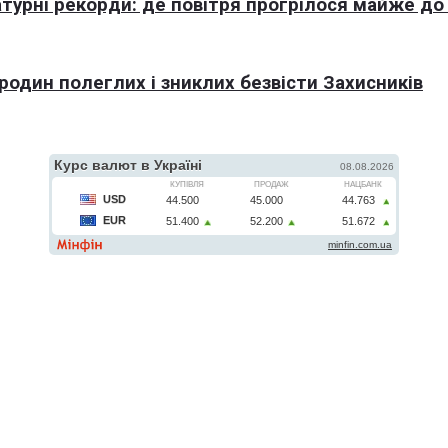
турні рекорди: де повітря прогрілося майже до
 родин полеглих і зниклих безвісти Захисників