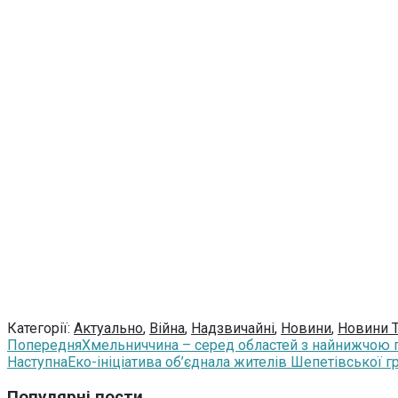
Категорії:
Актуально
,
Війна
,
Надзвичайні
,
Новини
,
Новини 
Попередня
Хмельниччина – серед областей з найнижчою 
Наступна
Еко-ініціатива об’єднала жителів Шепетівської 
Популярні пости