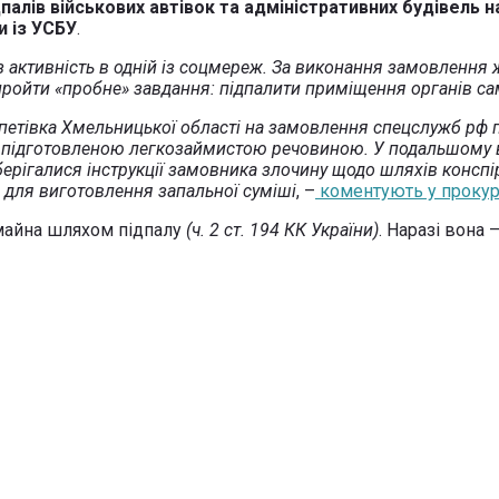
лів військових автівок та адміністративних будівель н
и із УСБУ
.
ез активність в одній із соцмереж. За виконання замовленн
ройти «пробне» завдання: підпалити приміщення органів са
петівка Хмельницької області на замовлення спецслужб рф п
дь підготовленою легкозаймистою речовиною. У подальшому 
рігалися інструкції замовника злочину щодо шляхів конспіра
 для виготовлення запальної суміші
, –
коментують у прокура
майна шляхом підпалу
(ч. 2 ст. 194 КК України)
. Наразі вона 