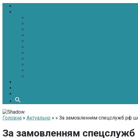
Головна
Новини
Політика
Економіка
Інфраструктура
Медицина
Освіта
Культура
Екологія
Суспільство
Спорт
Надзвичайні
АТО-ООС
Інтерв’ю
Про нас
Контакти
Головна
»
Актуально
» » За замовленням спецслужб рф ше
За замовленням спецслужб р