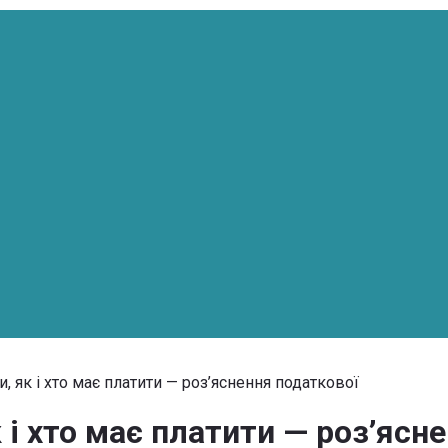
, як і хто має платити — роз’яснення податкової
 і хто має платити — роз’ясн