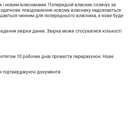
м і новим власниками. Попередній власник сплачує за
ті. Податкове повідомлення новому власнику надсилається
ишається чинним для попереднього власника, а нове буде
едення звірки даних. Звірка може стосуватися кількості
ротягом 10 робочих днів провести перерахунок. Нове
чи підтверджуючі документи.