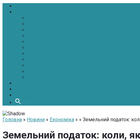
Головна
Новини
Політика
Економіка
Інфраструктура
Медицина
Освіта
Культура
Екологія
Суспільство
Спорт
Надзвичайні
АТО-ООС
Інтерв’ю
Про нас
Контакти
Головна
»
Новини
»
Економіка
» » Земельний податок: коли
Земельний податок: коли, як