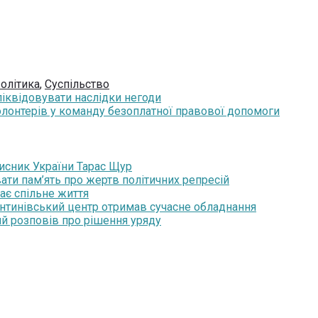
олітика
,
Суспільство
іквідовувати наслідки негоди
олонтерів у команду безоплатної правової допомоги
хисник України Тарас Щур
ати пам’ять про жертв політичних репресій
ає спільне життя
янтинівський центр отримав сучасне обладнання
ий розповів про рішення уряду