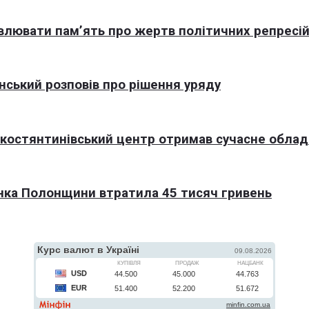
овлювати пам’ять про жертв політичних репресі
нський розповів про рішення уряду
окостянтинівський центр отримав сучасне обла
нка Полонщини втратила 45 тисяч гривень