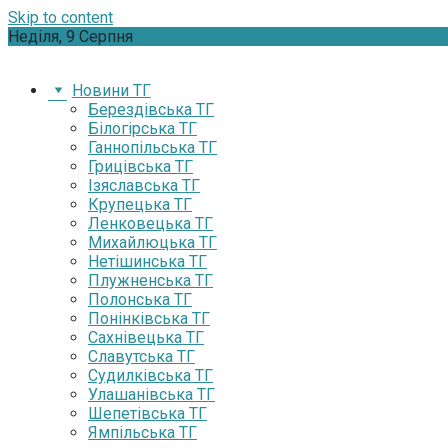
Skip to content
Неділя, 9 Серпня
Новини ТГ
Берездівська ТГ
Білогірська ТГ
Ганнопільська ТГ
Грицівська ТГ
Ізяславська ТГ
Крупецька ТГ
Ленковецька ТГ
Михайлюцька ТГ
Нетішинська ТГ
Плужненська ТГ
Полонська ТГ
Понінківська ТГ
Сахнівецька ТГ
Славутська ТГ
Судилківська ТГ
Улашанівська ТГ
Шепетівська ТГ
Ямпільська ТГ