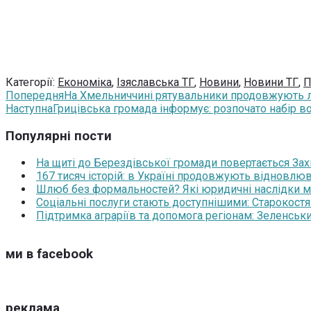
Категорії:
Економіка
,
Ізяславська ТГ
,
Новини
,
Новини ТГ
,
П
Попередня
На Хмельниччині рятувальники продовжують л
Наступна
Грицівська громада інформує: розпочато набір в
Популярні пости
На щиті до Берездівської громади повертається За
167 тисяч історій: в Україні продовжують відновлюв
Шлюб без формальностей? Які юридичні наслідки м
Соціальні послуги стають доступнішими: Старокост
Підтримка аграріїв та допомога регіонам: Зеленськ
ми в facebook
реклама