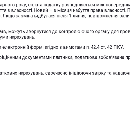
арного року, сплата податку розподіляється між попередні
буття з власності. Новий — з місяця набуття права власнос
. Якщо ж зміна відбулася після 1 липня, повідомлення зал
паїв, можуть звернутися до контролюючого органу для пров
суми нарахувань.
електронній формі згідно з вимогами п. 42.4 ст. 42 ПКУ.
офіційними документами платника, податкова зобов’язана п
аткових нарахувань, своєчасно ініціюючи звірку та надаю