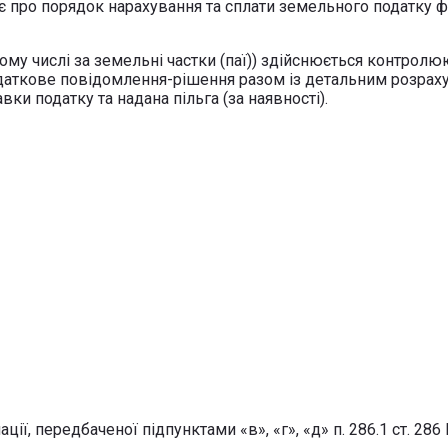
є про порядок нарахування та сплати земельного податку 
 тому числі за земельні частки (паї)) здійснюється контро
даткове повідомлення-рішення разом із детальним розраху
ки податку та надана пільга (за наявності).
ї, передбаченої підпунктами «в», «г», «д» п. 286.1 ст. 286