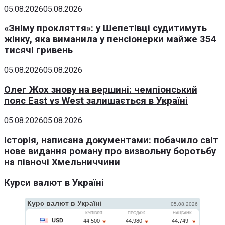
05.08.2026
05.08.2026
«Зніму прокляття»: у Шепетівці судитимуть
жінку, яка виманила у пенсіонерки майже 354
тисячі гривень
05.08.2026
05.08.2026
Олег Жох знову на вершині: чемпіонський
пояс East vs West залишається в Україні
05.08.2026
05.08.2026
Історія, написана документами: побачило світ
нове видання роману про визвольну боротьбу
на півночі Хмельниччини
Курси валют в Україні