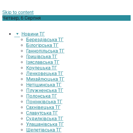
Skip to content
Четвер, 6 Серпня
Новини ТГ
Берездівська ТГ
Білогірська ТГ
Ганнопільська ТГ
Грицівська ТГ
Ізяславська ТГ
Крупецька ТГ
Ленковецька ТГ
Михайлюцька ТГ
Нетішинська ТГ
Плужненська ТГ
Полонська ТГ
Понінківська ТГ
Сахнівецька ТГ
Славутська ТГ
Судилківська ТГ
Улашанівська ТГ
Шепетівська ТГ