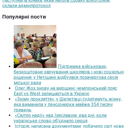
Наступна
На юнака, який напоїв собаку алкоголем,
склали адмінпротокол
Популярні пости
Підтримка військових,
безкоштовне харчування школярів і нові соціальні
рішення: у Нетішині відбулася позачергова сесія
міської ради
Олег Жох знову на вершині: чемпіонський пояс
East vs West залишається в Україні
«Зніму прокляття»: у Шепетівці судитимуть жінку,
яка виманила у пенсіонерки майже 354 тисячі
гривень
«Світло надії» над Ізяславом: два дні, коли
українське слово об’єднало серця
Історія, написана документами: побачило світ нове