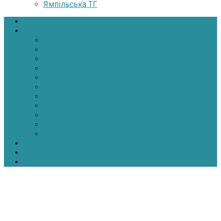
Ямпільська ТГ
Головна
Новини
Політика
Економіка
Інфраструктура
Медицина
Освіта
Культура
Екологія
Суспільство
Спорт
Надзвичайні
АТО-ООС
Інтерв’ю
Про нас
Контакти