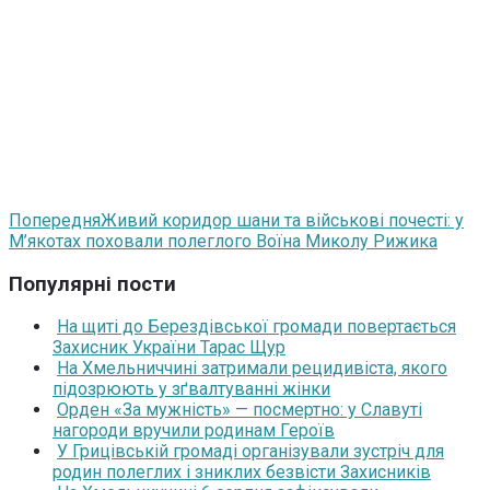
Попередня
Живий коридор шани та військові почесті: у
М’якотах поховали полеглого Воїна Миколу Рижика
Популярні пости
На щиті до Берездівської громади повертається
Захисник України Тарас Щур
На Хмельниччині затримали рецидивіста, якого
підозрюють у зґвалтуванні жінки
Орден «За мужність» — посмертно: у Славуті
нагороди вручили родинам Героїв
У Грицівській громаді організували зустріч для
родин полеглих і зниклих безвісти Захисників