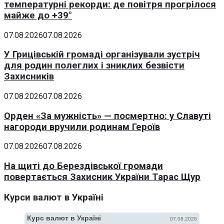
температурні рекорди: де повітря прогрілося
майже до +39°
07.08.2026
07.08.2026
У Грицівській громаді організували зустріч
для родин полеглих і зниклих безвісти
Захисників
07.08.2026
07.08.2026
Орден «За мужність» — посмертно: у Славуті
нагороди вручили родинам Героїв
07.08.2026
07.08.2026
На щиті до Берездівської громади
повертається Захисник України Тарас Щур
Курси валют в Україні