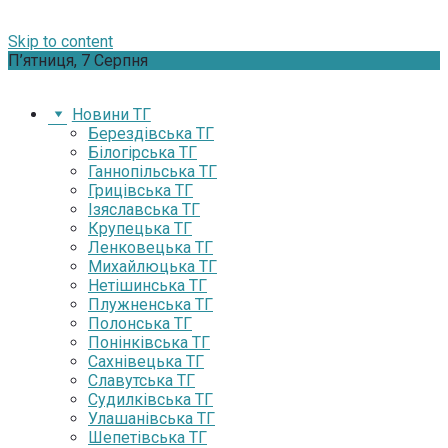
Skip to content
П’ятниця, 7 Серпня
Новини ТГ
Берездівська ТГ
Білогірська ТГ
Ганнопільська ТГ
Грицівська ТГ
Ізяславська ТГ
Крупецька ТГ
Ленковецька ТГ
Михайлюцька ТГ
Нетішинська ТГ
Плужненська ТГ
Полонська ТГ
Понінківська ТГ
Сахнівецька ТГ
Славутська ТГ
Судилківська ТГ
Улашанівська ТГ
Шепетівська ТГ