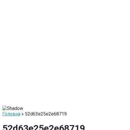
Головна
» 52d63e25e2e68719
52d63e25e2e68719