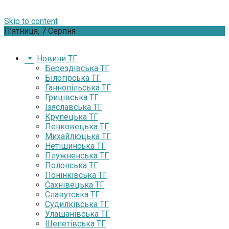
Skip to content
П’ятниця, 7 Серпня
Новини ТГ
Берездівська ТГ
Білогірська ТГ
Ганнопільська ТГ
Грицівська ТГ
Ізяславська ТГ
Крупецька ТГ
Ленковецька ТГ
Михайлюцька ТГ
Нетішинська ТГ
Плужненська ТГ
Полонська ТГ
Понінківська ТГ
Сахнівецька ТГ
Славутська ТГ
Судилківська ТГ
Улашанівська ТГ
Шепетівська ТГ