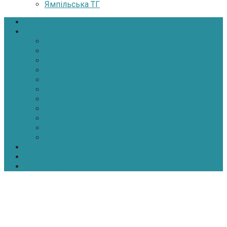
Ямпільська ТГ
Головна
Новини
Політика
Економіка
Інфраструктура
Медицина
Освіта
Культура
Екологія
Суспільство
Спорт
Надзвичайні
АТО-ООС
Інтерв’ю
Про нас
Контакти