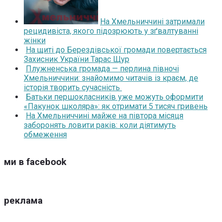
На Хмельниччині затримали
рецидивіста, якого підозрюють у зґвалтуванні
жінки
На щиті до Берездівської громади повертається
Захисник України Тарас Щур
Плужненська громада — перлина півночі
Хмельниччини: знайомимо читачів із краєм, де
історія творить сучасність
Батьки першокласників уже можуть оформити
«Пакунок школяра»: як отримати 5 тисяч гривень
На Хмельниччині майже на півтора місяця
заборонять ловити раків: коли діятимуть
обмеження
ми в facebook
реклама