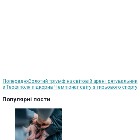
Попередня
Золотий тріумф на світовій арені: рятувальник
з Теофіполя підкорив Чемпіонат світу з гирьового спорту
Популярні пости