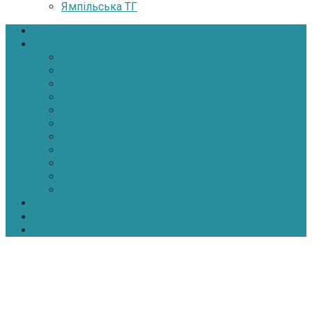
Ямпільська ТГ
Головна
Новини
Політика
Економіка
Інфраструктура
Медицина
Освіта
Культура
Екологія
Суспільство
Спорт
Надзвичайні
АТО-ООС
Інтерв’ю
Про нас
Контакти