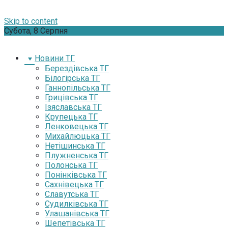
Skip to content
Субота, 8 Серпня
Новини ТГ
Берездівська ТГ
Білогірська ТГ
Ганнопільська ТГ
Грицівська ТГ
Ізяславська ТГ
Крупецька ТГ
Ленковецька ТГ
Михайлюцька ТГ
Нетішинська ТГ
Плужненська ТГ
Полонська ТГ
Понінківська ТГ
Сахнівецька ТГ
Славутська ТГ
Судилківська ТГ
Улашанівська ТГ
Шепетівська ТГ