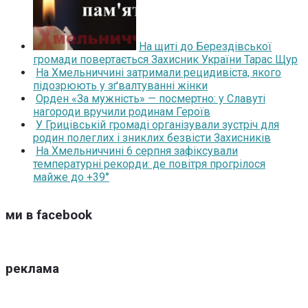
На щиті до Берездівської
громади повертається Захисник України Тарас Щур
На Хмельниччині затримали рецидивіста, якого
підозрюють у зґвалтуванні жінки
Орден «За мужність» — посмертно: у Славуті
нагороди вручили родинам Героїв
У Грицівській громаді організували зустріч для
родин полеглих і зниклих безвісти Захисників
На Хмельниччині 6 серпня зафіксували
температурні рекорди: де повітря прогрілося
майже до +39°
ми в facebook
реклама