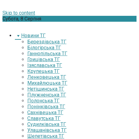
Skip to content
Субота, 8 Серпня
Новини ТГ
Берездівська ТГ
Білогірська ТГ
Ганнопільська ТГ
Грицівська ТГ
Ізяславська ТГ
Крупецька ТГ
Ленковецька ТГ
Михайлюцька ТГ
Нетішинська ТГ
Плужненська ТГ
Полонська ТГ
Понінківська ТГ
Сахнівецька ТГ
Славутська ТГ
Судилківська ТГ
Улашанівська ТГ
Шепетівська ТГ