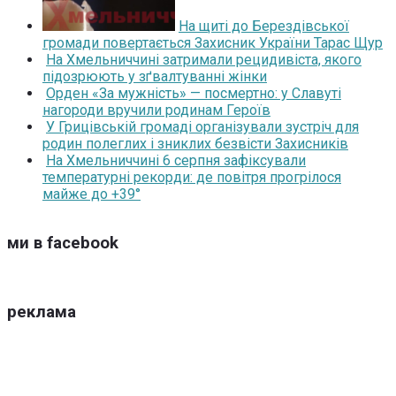
На щиті до Берездівської
громади повертається Захисник України Тарас Щур
На Хмельниччині затримали рецидивіста, якого
підозрюють у зґвалтуванні жінки
Орден «За мужність» — посмертно: у Славуті
нагороди вручили родинам Героїв
У Грицівській громаді організували зустріч для
родин полеглих і зниклих безвісти Захисників
На Хмельниччині 6 серпня зафіксували
температурні рекорди: де повітря прогрілося
майже до +39°
ми в facebook
реклама