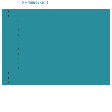
Ямпільська ТГ
Головна
Новини
Політика
Економіка
Інфраструктура
Медицина
Освіта
Культура
Екологія
Суспільство
Спорт
Надзвичайні
АТО-ООС
Інтерв’ю
Про нас
Контакти