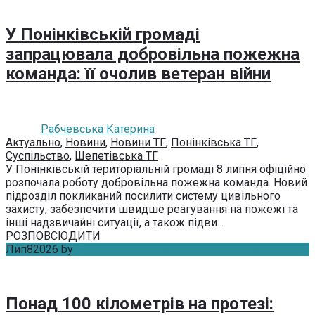
У Понінківській громаді
запрацювала добровільна пожежна
команда: її очолив ветеран війни
Рабчевська Катерина
Актуально
,
Новини
,
Новини ТГ
,
Понінківська ТГ
,
Суспільство
,
Шепетівська ТГ
У Понінківській територіальній громаді 8 липня офіційно
розпочала роботу добровільна пожежна команда. Новий
підрозділ покликаний посилити систему цивільного
захисту, забезпечити швидше реагування на пожежі та
інші надзвичайні ситуації, а також підви...
РОЗПОВСЮДИТИ
Лип
8
2026
by
Рабчевська Катерина
Без коментарів
Понад 100 кілометрів на протезі: