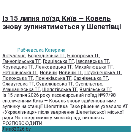
Із 15 липня поїзд Київ — Ковель
знову зупинятиметься у Шепетівці
Рабчевська Катерина
Актуально
,
Берездівська ТГ
,
Білогірська ТГ
,
Ганнопільська ТГ
,
Грицівська ТГ
,
Ізяславська ТГ
,
Крупецька ТГ
,
Ленковецька ТГ
,
Михайлюцька ТГ
,
Нетішинська ТГ
,
Новини
,
Новини ТГ
,
Плужненська ТГ
,
Полонська ТГ
,
Понінківська ТГ
,
Сахнівецька ТГ
,
Славутська ТГ
,
Судилківська ТГ
,
Суспільство
,
Улашанівська ТГ
,
Шепетівська ТГ
,
Ямпільська ТГ
Із 15 липня 2026 року пасажирський поїзд №97/98
сполученням Київ — Ковель знову здійснюватиме
зупинку на станції Шепетівка. Таке рішення ухвалило АТ
«Укрзалізниця» після звернення Шепетівської міської
ради. Як повідомили у міській раді, питання в...
РОЗПОВСЮДИТИ
Лип
8
2026
by
Рабчевська Катерина
Без коментарів