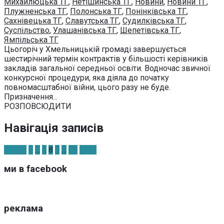
Михайлюцька ТГ
,
Нетішинська ТГ
,
Новини
,
Новини ТГ
,
Плужненська ТГ
,
Полонська ТГ
,
Понінківська ТГ
,
Сахнівецька ТГ
,
Славутська ТГ
,
Судилківська ТГ
,
Суспільство
,
Улашанівська ТГ
,
Шепетівська ТГ
,
Ямпільська ТГ
Цьогоріч у Хмельницькій громаді завершується
шестирічний термін контрактів у більшості керівників
закладів загальної середньої освіти. Водночас звичної
конкурсної процедури, яка діяла до початку
повномасштабної війни, цього разу не буде.
Призначення...
РОЗПОВСЮДИТИ
Навігація записів
Назад
1
…
7
8
9
…
22
Далі
ми в facebook
реклама