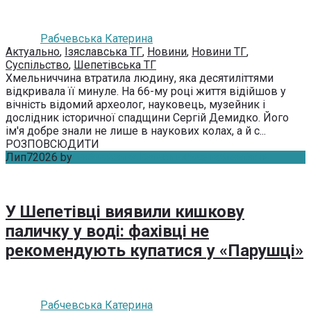
Рабчевська Катерина
Актуально
,
Ізяславська ТГ
,
Новини
,
Новини ТГ
,
Суспільство
,
Шепетівська ТГ
Хмельниччина втратила людину, яка десятиліттями
відкривала її минуле. На 66-му році життя відійшов у
вічність відомий археолог, науковець, музейник і
дослідник історичної спадщини Сергій Демидко. Його
ім'я добре знали не лише в наукових колах, а й с...
РОЗПОВСЮДИТИ
Лип
7
2026
by
Рабчевська Катерина
Без коментарів
У Шепетівці виявили кишкову
паличку у воді: фахівці не
рекомендують купатися у «Парушці»
Рабчевська Катерина