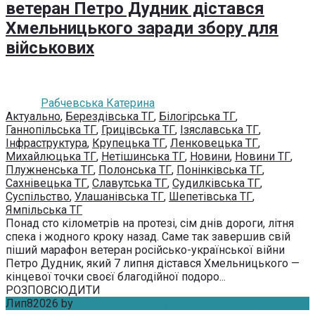
ветеран Петро Дудник дістався
Хмельницького заради збору для
військових
Рабчевська Катерина
Актуально
,
Берездівська ТГ
,
Білогірська ТГ
,
Ганнопільська ТГ
,
Грицівська ТГ
,
Ізяславська ТГ
,
Інфраструктура
,
Крупецька ТГ
,
Ленковецька ТГ
,
Михайлюцька ТГ
,
Нетішинська ТГ
,
Новини
,
Новини ТГ
,
Плужненська ТГ
,
Полонська ТГ
,
Понінківська ТГ
,
Сахнівецька ТГ
,
Славутська ТГ
,
Судилківська ТГ
,
Суспільство
,
Улашанівська ТГ
,
Шепетівська ТГ
,
Ямпільська ТГ
Понад сто кілометрів на протезі, сім днів дороги, літня
спека і жодного кроку назад. Саме так завершив свій
піший марафон ветеран російсько-української війни
Петро Дудник, який 7 липня дістався Хмельницького —
кінцевої точки своєї благодійної подоро...
РОЗПОВСЮДИТИ
Лип
8
2026
by
Рабчевська Катерина
Без коментарів