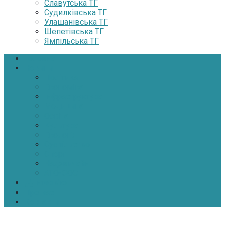
Славутська ТГ
Судилківська ТГ
Улашанівська ТГ
Шепетівська ТГ
Ямпільська ТГ
Головна
Новини
Політика
Економіка
Інфраструктура
Медицина
Освіта
Культура
Екологія
Суспільство
Спорт
Надзвичайні
АТО-ООС
Інтерв’ю
Про нас
Контакти