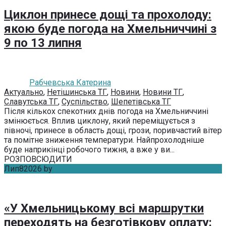
Циклон принесе дощі та прохолоду:
якою буде погода на Хмельниччині з
9 по 13 липня
Рабчевська Катерина
Актуально
,
Нетішинська ТГ
,
Новини
,
Новини ТГ
,
Славутська ТГ
,
Суспільство
,
Шепетівська ТГ
Після кількох спекотних днів погода на Хмельниччині
змінюється. Вплив циклону, який переміщується з
півночі, принесе в область дощі, грози, поривчастий вітер
та помітне зниження температури. Найпрохолодніше
буде наприкінці робочого тижня, а вже у ви...
РОЗПОВСЮДИТИ
Лип
8
2026
by
Рабчевська Катерина
Без коментарів
«У Хмельницькому всі маршрутки
переходять на безготівкову оплату: