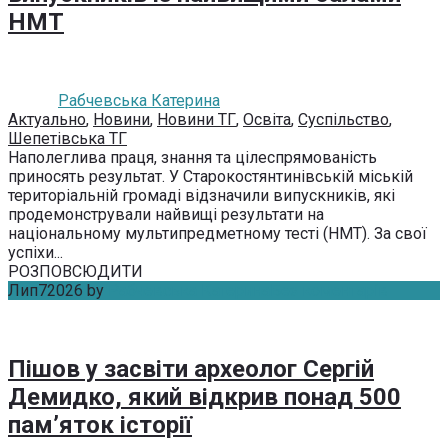
НМТ
Рабчевська Катерина
Актуально
,
Новини
,
Новини ТГ
,
Освіта
,
Суспільство
,
Шепетівська ТГ
Наполеглива праця, знання та цілеспрямованість
приносять результат. У Старокостянтинівській міській
територіальній громаді відзначили випускників, які
продемонстрували найвищі результати на
національному мультипредметному тесті (НМТ). За свої
успіхи...
РОЗПОВСЮДИТИ
Лип
7
2026
by
Рабчевська Катерина
Без коментарів
Пішов у засвіти археолог Сергій
Демидко, який відкрив понад 500
пам’яток історії