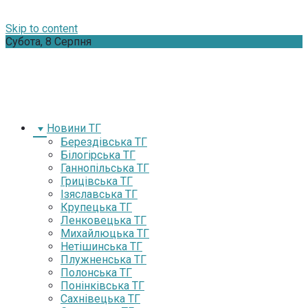
Skip to content
Субота, 8 Серпня
Новини ТГ
Берездівська ТГ
Білогірська ТГ
Ганнопільська ТГ
Грицівська ТГ
Ізяславська ТГ
Крупецька ТГ
Ленковецька ТГ
Михайлюцька ТГ
Нетішинська ТГ
Плужненська ТГ
Полонська ТГ
Понінківська ТГ
Сахнівецька ТГ