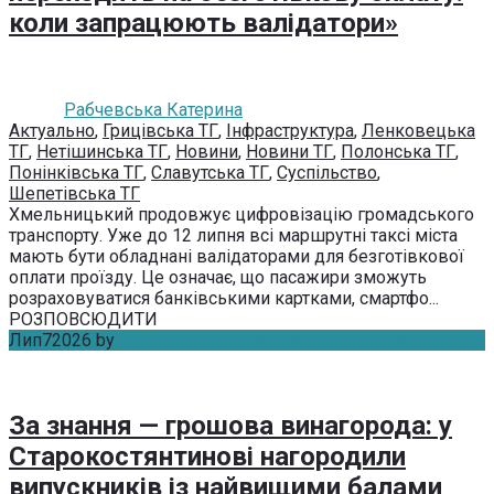
коли запрацюють валідатори»
Рабчевська Катерина
Актуально
,
Грицівська ТГ
,
Інфраструктура
,
Ленковецька
ТГ
,
Нетішинська ТГ
,
Новини
,
Новини ТГ
,
Полонська ТГ
,
Понінківська ТГ
,
Славутська ТГ
,
Суспільство
,
Шепетівська ТГ
Хмельницький продовжує цифровізацію громадського
транспорту. Уже до 12 липня всі маршрутні таксі міста
мають бути обладнані валідаторами для безготівкової
оплати проїзду. Це означає, що пасажири зможуть
розраховуватися банківськими картками, смартфо...
РОЗПОВСЮДИТИ
Лип
7
2026
by
Рабчевська Катерина
Без коментарів
За знання — грошова винагорода: у
Старокостянтинові нагородили
випускників із найвищими балами