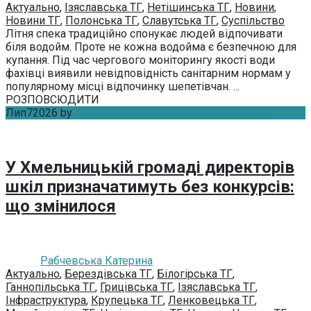
Актуально
,
Ізяславська ТГ
,
Нетішинська ТГ
,
Новини
,
Новини ТГ
,
Полонська ТГ
,
Славутська ТГ
,
Суспільство
Літня спека традиційно спонукає людей відпочивати
біля водойм. Проте не кожна водойма є безпечною для
купання. Під час чергового моніторингу якості води
фахівці виявили невідповідність санітарним нормам у
популярному місці відпочинку шепетівчан. ...
РОЗПОВСЮДИТИ
Лип
7
2026
by
Рабчевська Катерина
Без коментарів
У Хмельницькій громаді директорів
шкіл призначатимуть без конкурсів:
що змінилося
Рабчевська Катерина
Актуально
,
Берездівська ТГ
,
Білогірська ТГ
,
Ганнопільська ТГ
,
Грицівська ТГ
,
Ізяславська ТГ
,
Інфраструктура
,
Крупецька ТГ
,
Ленковецька ТГ
,