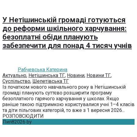
У Нетішинській громаді готуються
до реформи шкільного харчування:
безоплатні обіди планують
забезпечити для понад 4 тисяч учнів
Рабчевська Катерина
Актуально
,
Нетішинська ТГ
,
Новини
,
Новини ТГ
,
Суспільство
,
Шепетівська ТГ
Із початком нового навчального року в Нетішинській
громаді планують суттєво розширити програму
безоплатного гарячого харчування у школах. Якщо
раніше такою підтримкою користувалися учні 1–4 класів
та діти пільгових категорій, то вже з 1 вересня 2026...
РОЗПОВСЮДИТИ
Лип
8
2026
by
Рабчевська Катерина
Без коментарів