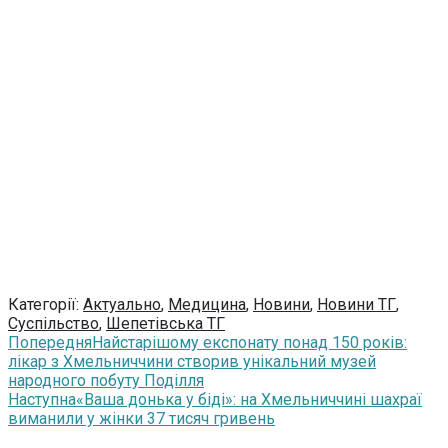
Категорії:
Актуально
,
Медицина
,
Новини
,
Новини ТГ
,
Суспільство
,
Шепетівська ТГ
Попередня
Найстарішому експонату понад 150 років:
лікар з Хмельниччини створив унікальний музей
народного побуту Поділля
Наступна
«Ваша донька у біді»: на Хмельниччині шахраї
виманили у жінки 37 тисяч гривень