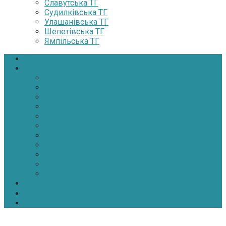
Славутська ТГ
Судилківська ТГ
Улашанівська ТГ
Шепетівська ТГ
Ямпільська ТГ
Головна
Новини
Політика
Економіка
Інфраструктура
Медицина
Освіта
Культура
Екологія
Суспільство
Спорт
Надзвичайні
АТО-ООС
Інтерв’ю
Про нас
Контакти