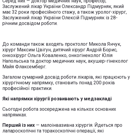
Серед них — доктор медичних наук, професор,
Заслужений лікар України Олександр Підмурняк, який
має 32 роки професійного стажу, а також уролог-хірург,
Заслужений лікар України Олексій Підмурняк із 28-
річним досвідом роботи.
До команди також входять проктолог Микола Янчук,
хірург Максим Цвігун, дитячий хірург Андрій Борис,
онкохірург Ольга Коваленко, онкогінеколог Юлія
Напольська та доктор медичних наук, акушер-гінеколог
Майя Флаксемберг.
Загалом сумарний досвід роботи лікарів, які працюють у
хірургічному напрямку, становить понад 200 років
професійної практики.
Які напрямки хірургії розвивають у медзакладі
Сьогодні робота зосереджена на кількох основних
напрямках.
Перший із них
— малоінвазивна хірургія. Йдеться про
лапароскопічні та торакоскопічні операції, які