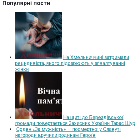
Популярні пости
На Хмельниччині затримали
рецидивіста, якого підозрюють у зґвалтуванні
жінки
На щиті до Берездівської
громади повертається Захисник України Тарас Щур
Орден «За мужність» — посмертно: у Славуті
нагороди вручили родинам Героїв