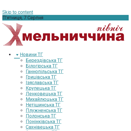
Skip to content
П’ятниця, 7 Серпня
Новини ТГ
Берездівська ТГ
Білогірська ТГ
Ганнопільська ТГ
Грицівська ТГ
Ізяславська ТГ
Крупецька ТГ
Ленковецька ТГ
Михайлюцька ТГ
Нетішинська ТГ
Плужненська ТГ
Полонська ТГ
Понінківська ТГ
Сахнівецька ТГ