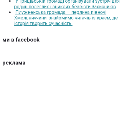
У Грицівській громаді організували зустріч для
родин полеглих і зниклих безвісти Захисників
Плужненська громада — перлина півночі
Хмельниччини: знайомимо читачів із краєм, де
історія творить сучасність
ми в facebook
реклама