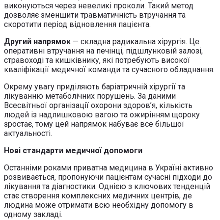
виконуються через невеликі проколи. Такий метод
дозволяє зменшити травматичність втручання та
скоротити період відновлення пацієнта.
Другий напрямок
— складна радикальна хірургія. Це
оперативні втручання на печінці, підшлунковій залозі,
стравоході та кишківнику, які потребують високої
кваліфікації медичної команди та сучасного обладнання.
Окрему увагу приділяють баріатричній хірургії та
лікуванню метаболічних порушень. За даними
Всесвітньої організації охорони здоров’я, кількість
людей із надлишковою вагою та ожирінням щороку
зростає, тому цей напрямок набуває все більшої
актуальності.
Нові стандарти медичної допомоги
Останніми роками приватна медицина в Україні активно
розвивається, пропонуючи пацієнтам сучасні підходи до
лікування та діагностики. Однією з ключових тенденцій
стає створення комплексних медичних центрів, де
людина може отримати всю необхідну допомогу в
одному закладі.