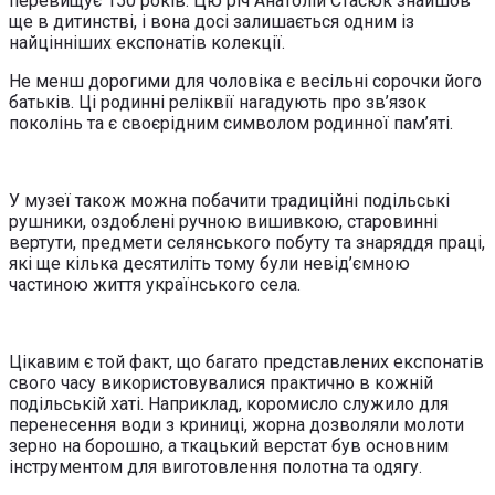
перевищує 150 років. Цю річ Анатолій Стасюк знайшов
ще в дитинстві, і вона досі залишається одним із
найцінніших експонатів колекції.
Не менш дорогими для чоловіка є весільні сорочки його
батьків. Ці родинні реліквії нагадують про зв’язок
поколінь та є своєрідним символом родинної пам’яті.
У музеї також можна побачити традиційні подільські
рушники, оздоблені ручною вишивкою, старовинні
вертути, предмети селянського побуту та знаряддя праці,
які ще кілька десятиліть тому були невід’ємною
частиною життя українського села.
Цікавим є той факт, що багато представлених експонатів
свого часу використовувалися практично в кожній
подільській хаті. Наприклад, коромисло служило для
перенесення води з криниці, жорна дозволяли молоти
зерно на борошно, а ткацький верстат був основним
інструментом для виготовлення полотна та одягу.