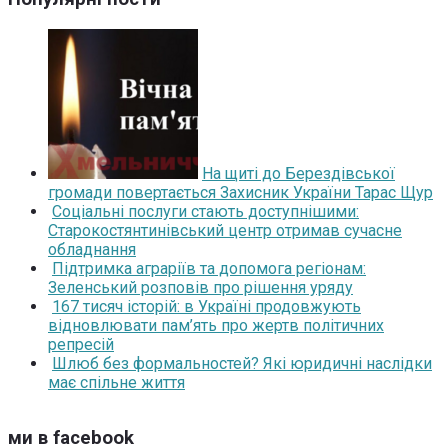
На щиті до Берездівської
громади повертається Захисник України Тарас Щур
Соціальні послуги стають доступнішими:
Старокостянтинівський центр отримав сучасне
обладнання
Підтримка аграріїв та допомога регіонам:
Зеленський розповів про рішення уряду
167 тисяч історій: в Україні продовжують
відновлювати пам’ять про жертв політичних
репресій
Шлюб без формальностей? Які юридичні наслідки
має спільне життя
ми в facebook