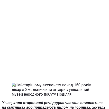
У час, коли старовинні речі дедалі частіше опиняються
на смітниках або припадають пилом на горищах, житель