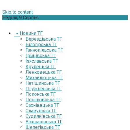
Skip to content
Неділя, 9 Серпня
Новини ТГ
Берездівська ТГ
Білогірська ТГ
Ганнопільська ТГ
Грицівська ТГ
Ізяславська ТГ
Крупецька ТГ
Ленковецька ТГ
Михайлюцька ТГ
Нетішинська ТГ
Плужненська ТГ
Полонська ТГ
Понінківська ТГ
Сахнівецька ТГ
Славутська ТГ
Судилківська ТГ
Улашанівська ТГ
Шепетівська ТГ