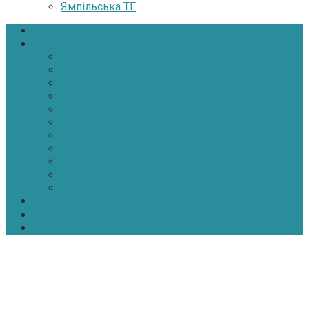
Ямпільська ТГ
Головна
Новини
Політика
Економіка
Інфраструктура
Медицина
Освіта
Культура
Екологія
Суспільство
Спорт
Надзвичайні
АТО-ООС
Інтерв’ю
Про нас
Контакти