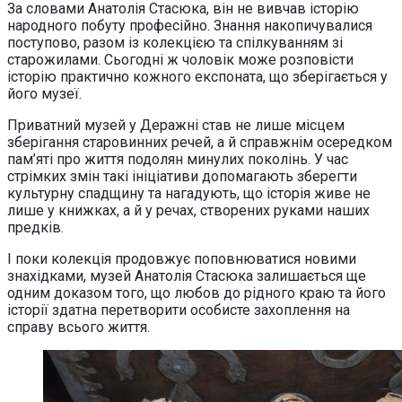
За словами Анатолія Стасюка, він не вивчав історію
народного побуту професійно. Знання накопичувалися
поступово, разом із колекцією та спілкуванням зі
старожилами. Сьогодні ж чоловік може розповісти
історію практично кожного експоната, що зберігається у
його музеї.
Приватний музей у Деражні став не лише місцем
зберігання старовинних речей, а й справжнім осередком
пам’яті про життя подолян минулих поколінь. У час
стрімких змін такі ініціативи допомагають зберегти
культурну спадщину та нагадують, що історія живе не
лише у книжках, а й у речах, створених руками наших
предків.
І поки колекція продовжує поповнюватися новими
знахідками, музей Анатолія Стасюка залишається ще
одним доказом того, що любов до рідного краю та його
історії здатна перетворити особисте захоплення на
справу всього життя.