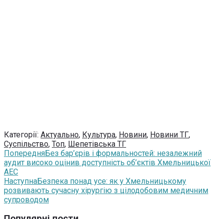
Категорії:
Актуально
,
Культура
,
Новини
,
Новини ТГ
,
Суспільство
,
Топ
,
Шепетівська ТГ
Попередня
Без бар’єрів і формальностей: незалежний
аудит високо оцінив доступність об’єктів Хмельницької
АЕС
Наступна
Безпека понад усе: як у Хмельницькому
розвивають сучасну хірургію з цілодобовим медичним
супроводом
Популярні пости