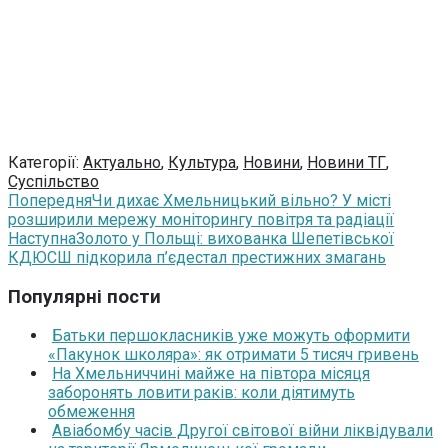
Категорії:
Актуально
,
Культура
,
Новини
,
Новини ТГ
,
Суспільство
Попередня
Чи дихає Хмельницький вільно? У місті
розширили мережу моніторингу повітря та радіації
Наступна
Золото у Польщі: вихованка Шепетівської
КДЮСШ підкорила п’єдестал престижних змагань
Популярні пости
Батьки першокласників уже можуть оформити
«Пакунок школяра»: як отримати 5 тисяч гривень
На Хмельниччині майже на півтора місяця
заборонять ловити раків: коли діятимуть
обмеження
Авіабомбу часів Другої світової війни ліквідували