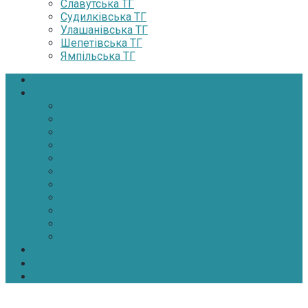
Славутська ТГ
Судилківська ТГ
Улашанівська ТГ
Шепетівська ТГ
Ямпільська ТГ
Головна
Новини
Політика
Економіка
Інфраструктура
Медицина
Освіта
Культура
Екологія
Суспільство
Спорт
Надзвичайні
АТО-ООС
Інтерв’ю
Про нас
Контакти