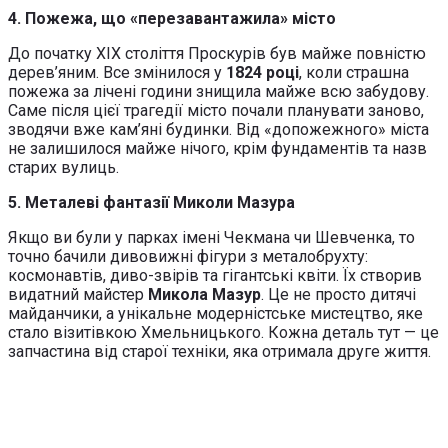
4. Пожежа, що «перезавантажила» місто
До початку XIX століття Проскурів був майже повністю
дерев’яним. Все змінилося у
1824 році
, коли страшна
пожежа за лічені години знищила майже всю забудову.
Саме після цієї трагедії місто почали планувати заново,
зводячи вже кам’яні будинки. Від «допожежного» міста
не залишилося майже нічого, крім фундаментів та назв
старих вулиць.
5. Металеві фантазії Миколи Мазура
Якщо ви були у парках імені Чекмана чи Шевченка, то
точно бачили дивовижні фігури з металобрухту:
космонавтів, диво-звірів та гігантські квіти. Їх створив
видатний майстер
Микола Мазур
. Це не просто дитячі
майданчики, а унікальне модерністське мистецтво, яке
стало візитівкою Хмельницького. Кожна деталь тут — це
запчастина від старої техніки, яка отримала друге життя.