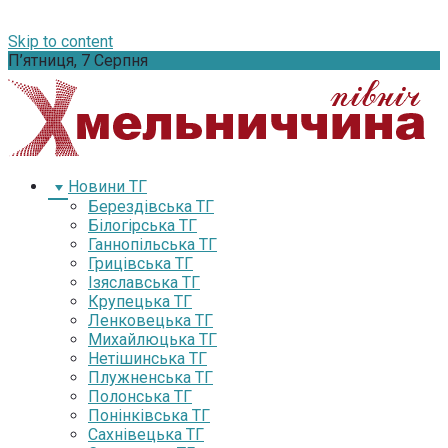
Skip to content
П’ятниця, 7 Серпня
Новини ТГ
Берездівська ТГ
Білогірська ТГ
Ганнопільська ТГ
Грицівська ТГ
Ізяславська ТГ
Крупецька ТГ
Ленковецька ТГ
Михайлюцька ТГ
Нетішинська ТГ
Плужненська ТГ
Полонська ТГ
Понінківська ТГ
Сахнівецька ТГ