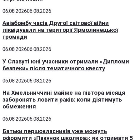
06.08.2026
06.08.2026
Авіабомбу часів Другої світової війни
ліквідували на території Ярмолинецької
громади
06.08.2026
06.08.2026
У Славуті юні учасники отримали «Дипломи
безпеки» після тематичного квесту
06.08.2026
06.08.2026
На Хмельниччині майже на півтора місяця
заборонять ловити раків: коли діятимуть
обмеження
06.08.2026
06.08.2026
Батьки першокласників уже можуть
оформити «Пакунок школяра»: як отримати 5