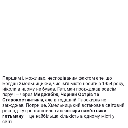
Першим і, можливо, несподіваним фактом є те, що
Богдан Хмельницький, чиє ім’я місто носить з 1954 року,
ніколи в ньому не бував. Гетьман проїжджав зовсім
поруч — через
Меджибіж, Чорний Острів та
Старокостянтинів
, але в тодішній Плоскирів не
заїжджав. Попри це, Хмельницький встановив світовий
рекорд: тут розташовано аж
чотири пам’ятники
гетьману
— це найбільша кількість в одному місті у
світі.