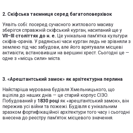
2. Скіфська таємниця серед багатоповерхівок
Уявіть собі: посеред сучасного житлового масиву
зберігся справжній скіфський курган, насипаний ще у
VII–III століттях до н. е.
Це унікальна пам’ятка культури
скіфів-орачів. У радянські часи курган ледь не зрівняли з
землею під час забудови, але його врятували місцеві
активісти, встановивши на вершині хрест. Сьогодні це —
одне з «місць сили» міста.
3. «Арештантський замок» як архітектурна перлина
Найстаріша мурована будівля Хмельницького, що
вціліла до наших днів — це старий корпус СІЗО.
Побудований у
1830 році
як «арештантський замок», він
пережив усі війни та пожежі. Будівля є унікальним
зразком фортифікаційної архітектури того часу і сьогодні
внесена до реєстру пам’яток місцевого значення.